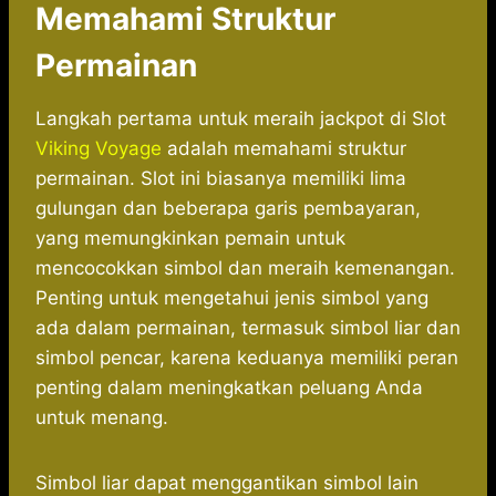
Memahami Struktur
Permainan
Langkah pertama untuk meraih jackpot di Slot
Viking Voyage
adalah memahami struktur
permainan. Slot ini biasanya memiliki lima
gulungan dan beberapa garis pembayaran,
yang memungkinkan pemain untuk
mencocokkan simbol dan meraih kemenangan.
Penting untuk mengetahui jenis simbol yang
ada dalam permainan, termasuk simbol liar dan
simbol pencar, karena keduanya memiliki peran
penting dalam meningkatkan peluang Anda
untuk menang.
Simbol liar dapat menggantikan simbol lain