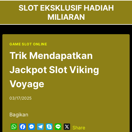
Skip
SLOT EKSKLUSIF HADIAH
to
MILIARAN
content
GAME SLOT ONLINE
Trik Mendapatkan
Jackpot Slot Viking
Voyage
03/17/2025
Bagikan
W
F
M
T
S
L
X
Share