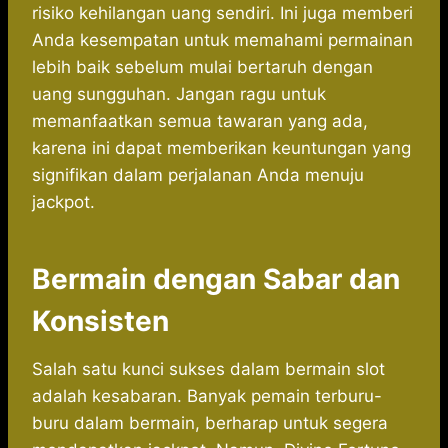
risiko kehilangan uang sendiri. Ini juga memberi
Anda kesempatan untuk memahami permainan
lebih baik sebelum mulai bertaruh dengan
uang sungguhan. Jangan ragu untuk
memanfaatkan semua tawaran yang ada,
karena ini dapat memberikan keuntungan yang
signifikan dalam perjalanan Anda menuju
jackpot.
Bermain dengan Sabar dan
Konsisten
Salah satu kunci sukses dalam bermain slot
adalah kesabaran. Banyak pemain terburu-
buru dalam bermain, berharap untuk segera