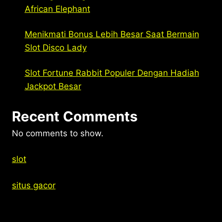
African Elephant
Menikmati Bonus Lebih Besar Saat Bermain
Slot Disco Lady
Slot Fortune Rabbit Populer Dengan Hadiah
Jackpot Besar
Recent Comments
No comments to show.
slot
situs gacor