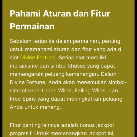
Pahami Aturan dan Fitur
Permainan
Sebelum terjun ke dalam permainan, penting
untuk memahami aturan dan fitur yang ada di
slot
Divine Fortune
. Setiap slot memiliki
mekanisme dan simbol khusus yang dapat
memengaruhi peluang kemenangan. Dalam
Divine Fortune, Anda akan menemukan simbol-
simbol seperti Lion Wilds, Falling Wilds, dan
Free Spins yang dapat meningkatkan peluang
Anda untuk menang.
Fitur penting lainnya adalah bonus jackpot
progresif. Untuk memenangkan jackpot ini,