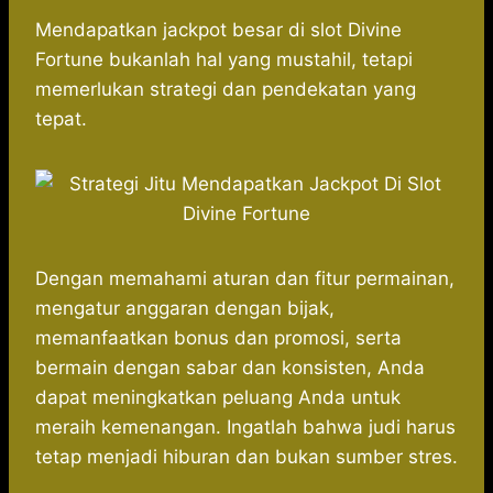
h
a
e
e
k
i
a
c
s
l
y
n
Mendapatkan jackpot besar di slot Divine
t
e
s
e
p
e
Fortune bukanlah hal yang mustahil, tetapi
s
b
e
g
e
memerlukan strategi dan pendekatan yang
A
o
n
r
tepat.
p
o
g
a
p
k
e
m
r
Dengan memahami aturan dan fitur permainan,
mengatur anggaran dengan bijak,
memanfaatkan bonus dan promosi, serta
bermain dengan sabar dan konsisten, Anda
dapat meningkatkan peluang Anda untuk
meraih kemenangan. Ingatlah bahwa judi harus
tetap menjadi hiburan dan bukan sumber stres.