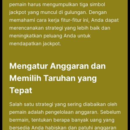
pemain harus mengumpulkan tiga simbol
jackpot yang muncul di gulungan. Dengan
memahami cara kerja fitur-fitur ini, Anda dapat
merencanakan strategi yang lebih baik dan
meningkatkan peluang Anda untuk
mendapatkan jackpot.
Mengatur Anggaran dan
Memilih Taruhan yang
Tepat
Salah satu strategi yang sering diabaikan oleh
pemain adalah pengelolaan anggaran. Sebelum
bermain, tentukan berapa banyak uang yang
bersedia Anda habiskan dan patuhi anggaran