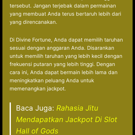
tersebut. Jangan terjebak dalam permainan
yang membuat Anda terus bertaruh lebih dari
yang direncanakan.
Di Divine Fortune, Anda dapat memilih taruhan
sesuai dengan anggaran Anda. Disarankan
untuk memilih taruhan yang lebih kecil dengan
frekuensi putaran yang lebih tinggi. Dengan
cara ini, Anda dapat bermain lebih lama dan
meningkatkan peluang Anda untuk
memenangkan jackpot.
Baca Juga:
Rahasia Jitu
Mendapatkan Jackpot Di Slot
Hall of Gods