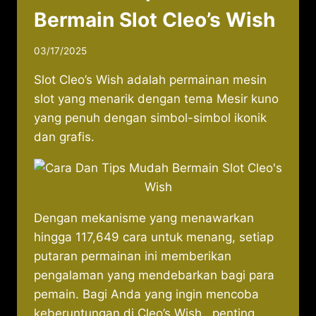
Bermain Slot Cleo’s Wish
03/17/2025
Slot Cleo’s Wish adalah permainan mesin
slot yang menarik dengan tema Mesir kuno
yang penuh dengan simbol-simbol ikonik
dan grafis.
Dengan mekanisme yang menawarkan
hingga 117,649 cara untuk menang, setiap
putaran permainan ini memberikan
pengalaman yang mendebarkan bagi para
pemain. Bagi Anda yang ingin mencoba
keberuntungan di Cleo’s Wish , penting