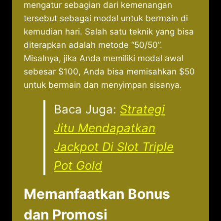
mengatur sebagian dari kemenangan
tersebut sebagai modal untuk bermain di
kemudian hari. Salah satu teknik yang bisa
diterapkan adalah metode “50/50”.
Misalnya, jika Anda memiliki modal awal
sebesar $100, Anda bisa memisahkan $50
untuk bermain dan menyimpan sisanya.
Baca Juga:
Strategi
Jitu Mendapatkan
Jackpot Di Slot Triple
Pot Gold
Memanfaatkan Bonus
dan Promosi