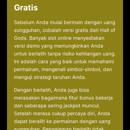
Gratis
Sebelum Anda mulai bermain dengan uang
sungguhan, cobalah versi gratis dari Hall of
Gods. Banyak slot online menyediakan
versi demo yang memungkinkan Anda
untuk berlatih tanpa risiko kehilangan uang.
Ini adalah cara yang baik untuk memahami
permainan, mengenali simbol-simbol, dan
menguji strategi taruhan Anda.
Dengan berlatih, Anda juga bisa
merasakan bagaimana fitur bonus bekerja
dan seberapa sering jackpot muncul.
Setelah merasa cukup percaya diri, Anda
dapat beralih ke permainan dengan uang
sungguhan. Pengalaman berlatih tidak