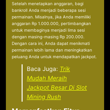
Setelah menetapkan anggaran, bagi
bankroll Anda menjadi beberapa sesi
permainan. Misalnya, jika Anda memiliki
anggaran Rp 1.000.000, pertimbangkan
untuk membaginya menjadi lima sesi
dengan masing-masing Rp 200.000.
Dengan cara ini, Anda dapat menikmati
permainan lebih lama dan meningkatkan
peluang Anda untuk mendapatkan jackpot.
Baca Juga:
Trik
Mudah Meraih
Jackpot Besar Di Slot
Mining Rush