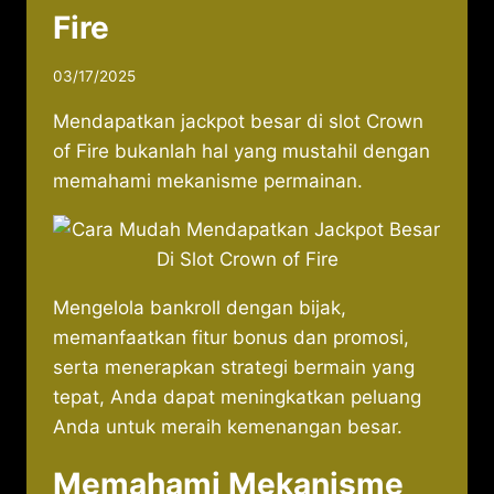
Fire
03/17/2025
Mendapatkan jackpot besar di slot Crown
of Fire bukanlah hal yang mustahil dengan
memahami mekanisme permainan.
Mengelola bankroll dengan bijak,
memanfaatkan fitur bonus dan promosi,
serta menerapkan strategi bermain yang
tepat, Anda dapat meningkatkan peluang
Anda untuk meraih kemenangan besar.
Memahami Mekanisme