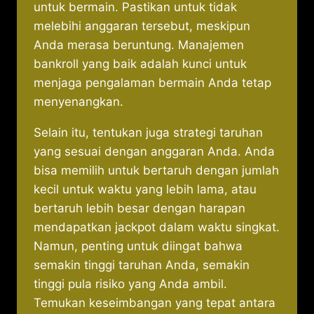
untuk bermain. Pastikan untuk tidak
melebihi anggaran tersebut, meskipun
Anda merasa beruntung. Manajemen
bankroll yang baik adalah kunci untuk
menjaga pengalaman bermain Anda tetap
menyenangkan.
Selain itu, tentukan juga strategi taruhan
yang sesuai dengan anggaran Anda. Anda
bisa memilih untuk bertaruh dengan jumlah
kecil untuk waktu yang lebih lama, atau
bertaruh lebih besar dengan harapan
mendapatkan jackpot dalam waktu singkat.
Namun, penting untuk diingat bahwa
semakin tinggi taruhan Anda, semakin
tinggi pula risiko yang Anda ambil.
Temukan keseimbangan yang tepat antara