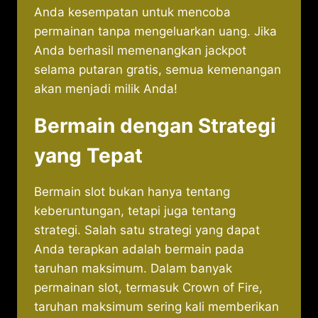
Anda kesempatan untuk mencoba
permainan tanpa mengeluarkan uang. Jika
Anda berhasil memenangkan jackpot
selama putaran gratis, semua kemenangan
akan menjadi milik Anda!
Bermain dengan Strategi
yang Tepat
Bermain slot bukan hanya tentang
keberuntungan, tetapi juga tentang
strategi. Salah satu strategi yang dapat
Anda terapkan adalah bermain pada
taruhan maksimum. Dalam banyak
permainan slot, termasuk Crown of Fire,
taruhan maksimum sering kali memberikan