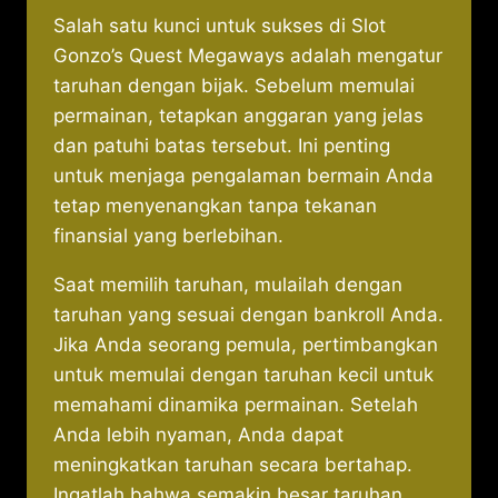
Salah satu kunci untuk sukses di Slot
Gonzo’s Quest Megaways adalah mengatur
taruhan dengan bijak. Sebelum memulai
permainan, tetapkan anggaran yang jelas
dan patuhi batas tersebut. Ini penting
untuk menjaga pengalaman bermain Anda
tetap menyenangkan tanpa tekanan
finansial yang berlebihan.
Saat memilih taruhan, mulailah dengan
taruhan yang sesuai dengan bankroll Anda.
Jika Anda seorang pemula, pertimbangkan
untuk memulai dengan taruhan kecil untuk
memahami dinamika permainan. Setelah
Anda lebih nyaman, Anda dapat
meningkatkan taruhan secara bertahap.
Ingatlah bahwa semakin besar taruhan