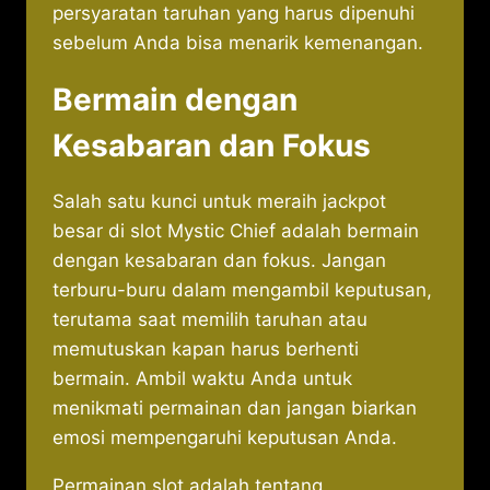
persyaratan taruhan yang harus dipenuhi
sebelum Anda bisa menarik kemenangan.
Bermain dengan
Kesabaran dan Fokus
Salah satu kunci untuk meraih jackpot
besar di slot Mystic Chief adalah bermain
dengan kesabaran dan fokus. Jangan
terburu-buru dalam mengambil keputusan,
terutama saat memilih taruhan atau
memutuskan kapan harus berhenti
bermain. Ambil waktu Anda untuk
menikmati permainan dan jangan biarkan
emosi mempengaruhi keputusan Anda.
Permainan slot adalah tentang