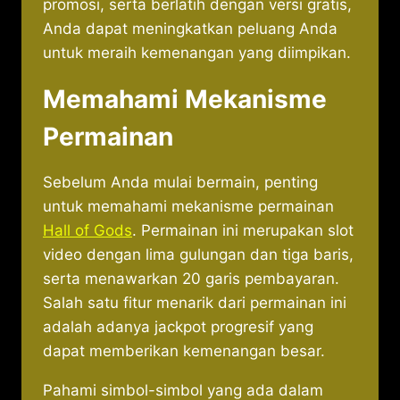
promosi, serta berlatih dengan versi gratis,
Anda dapat meningkatkan peluang Anda
untuk meraih kemenangan yang diimpikan.
Memahami Mekanisme
Permainan
Sebelum Anda mulai bermain, penting
untuk memahami mekanisme permainan
Hall of Gods
. Permainan ini merupakan slot
video dengan lima gulungan dan tiga baris,
serta menawarkan 20 garis pembayaran.
Salah satu fitur menarik dari permainan ini
adalah adanya jackpot progresif yang
dapat memberikan kemenangan besar.
Pahami simbol-simbol yang ada dalam