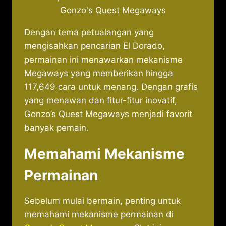
Dengan tema petualangan yang
mengisahkan pencarian El Dorado,
permainan ini menawarkan mekanisme
Megaways yang memberikan hingga
117,649 cara untuk menang. Dengan grafis
yang menawan dan fitur-fitur inovatif,
Gonzo’s Quest Megaways menjadi favorit
banyak pemain.
Memahami Mekanisme
Permainan
Sebelum mulai bermain, penting untuk
memahami mekanisme permainan di