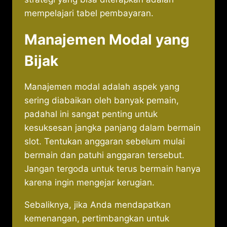
mempelajari tabel pembayaran.
Manajemen Modal yang
Bijak
Manajemen modal adalah aspek yang
sering diabaikan oleh banyak pemain,
padahal ini sangat penting untuk
kesuksesan jangka panjang dalam bermain
slot. Tentukan anggaran sebelum mulai
bermain dan patuhi anggaran tersebut.
Jangan tergoda untuk terus bermain hanya
karena ingin mengejar kerugian.
Sebaliknya, jika Anda mendapatkan
kemenangan, pertimbangkan untuk