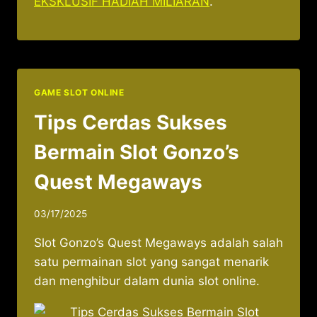
EKSKLUSIF HADIAH MILIARAN
.
GAME SLOT ONLINE
Tips Cerdas Sukses
Bermain Slot Gonzo’s
Quest Megaways
03/17/2025
Slot Gonzo’s Quest Megaways adalah salah
satu permainan slot yang sangat menarik
dan menghibur dalam dunia slot online.