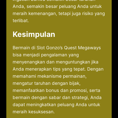
Anda, semakin besar peluang Anda untuk
meraih kemenangan, tetapi juga risiko yang
terlibat.
Kesimpulan
Bermain di Slot Gonzo’s Quest Megaways
bisa menjadi pengalaman yang
menyenangkan dan menguntungkan jika
Anda menerapkan tips yang tepat. Dengan
memahami mekanisme permainan,
mengatur taruhan dengan bijak,
memanfaatkan bonus dan promosi, serta
bermain dengan sabar dan strategi, Anda
dapat meningkatkan peluang Anda untuk
meraih kesuksesan.