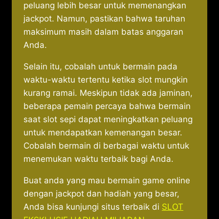
peluang lebih besar untuk memenangkan
jackpot. Namun, pastikan bahwa taruhan
maksimum masih dalam batas anggaran
Anda.
Selain itu, cobalah untuk bermain pada
waktu-waktu tertentu ketika slot mungkin
kurang ramai. Meskipun tidak ada jaminan,
beberapa pemain percaya bahwa bermain
saat slot sepi dapat meningkatkan peluang
untuk mendapatkan kemenangan besar.
Cobalah bermain di berbagai waktu untuk
menemukan waktu terbaik bagi Anda.
Buat anda yang mau bermain game online
dengan jackpot dan hadiah yang besar,
Anda bisa kunjungi situs terbaik di
SLOT