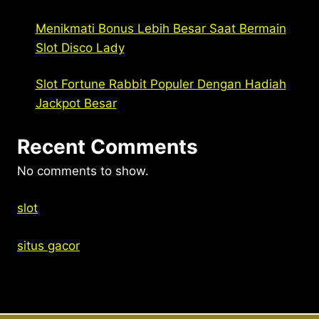
Menikmati Bonus Lebih Besar Saat Bermain
Slot Disco Lady
Slot Fortune Rabbit Populer Dengan Hadiah
Jackpot Besar
Recent Comments
No comments to show.
slot
situs gacor