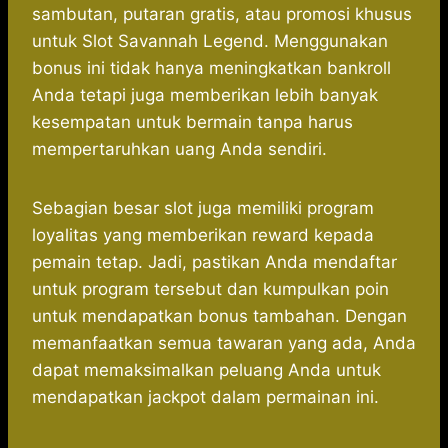
sambutan, putaran gratis, atau promosi khusus
untuk Slot Savannah Legend. Menggunakan
bonus ini tidak hanya meningkatkan bankroll
Anda tetapi juga memberikan lebih banyak
kesempatan untuk bermain tanpa harus
mempertaruhkan uang Anda sendiri.
Sebagian besar slot juga memiliki program
loyalitas yang memberikan reward kepada
pemain tetap. Jadi, pastikan Anda mendaftar
untuk program tersebut dan kumpulkan poin
untuk mendapatkan bonus tambahan. Dengan
memanfaatkan semua tawaran yang ada, Anda
dapat memaksimalkan peluang Anda untuk
mendapatkan jackpot dalam permainan ini.