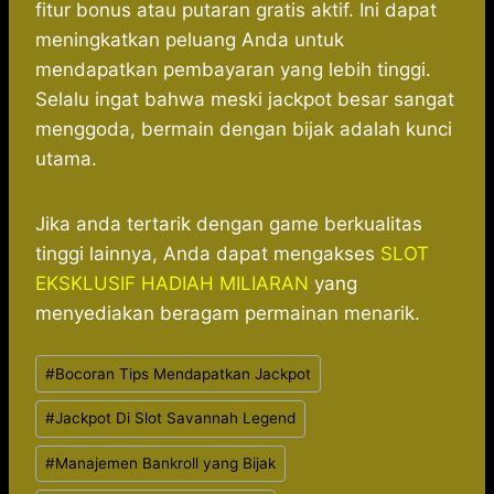
fitur bonus atau putaran gratis aktif. Ini dapat
meningkatkan peluang Anda untuk
mendapatkan pembayaran yang lebih tinggi.
Selalu ingat bahwa meski jackpot besar sangat
menggoda, bermain dengan bijak adalah kunci
utama.
Jika anda tertarik dengan game berkualitas
tinggi lainnya, Anda dapat mengakses
SLOT
EKSKLUSIF HADIAH MILIARAN
yang
menyediakan beragam permainan menarik.
Post
#
Bocoran Tips Mendapatkan Jackpot
Tags:
#
Jackpot Di Slot Savannah Legend
#
Manajemen Bankroll yang Bijak