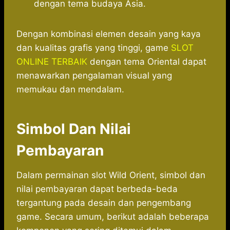
dengan tema budaya Asia.
Dengan kombinasi elemen desain yang kaya
dan kualitas grafis yang tinggi, game
SLOT
ONLINE TERBAIK
dengan tema Oriental dapat
menawarkan pengalaman visual yang
memukau dan mendalam.
Simbol Dan Nilai
Pembayaran
Dalam permainan slot Wild Orient, simbol dan
nilai pembayaran dapat berbeda-beda
tergantung pada desain dan pengembang
game. Secara umum, berikut adalah beberapa