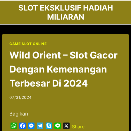
Skip
SLOT EKSKLUSIF HADIAH
to
MILIARAN
content
GAME SLOT ONLINE
Wild Orient – Slot Gacor
Dengan Kemenangan
Terbesar Di 2024
07/31/2024
Bagikan
W
F
M
T
S
L
X
Share