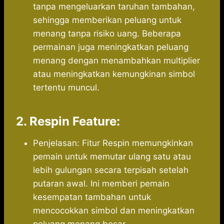
tanpa mengeluarkan taruhan tambahan,
sehingga memberikan peluang untuk
menang tanpa risiko uang. Beberapa
permainan juga meningkatkan peluang
menang dengan menambahkan multiplier
atau meningkatkan kemungkinan simbol
tertentu muncul.
2. Respin Feature:
Penjelasan: Fitur Respin memungkinkan
pemain untuk memutar ulang satu atau
lebih gulungan secara terpisah setelah
putaran awal. Ini memberi pemain
kesempatan tambahan untuk
mencocokkan simbol dan meningkatkan