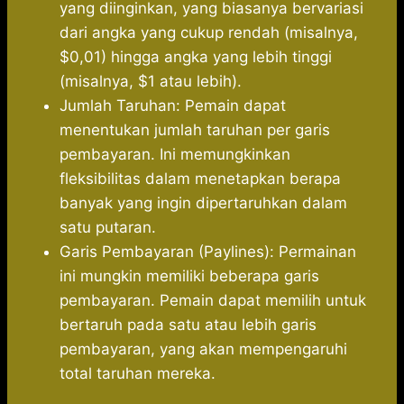
yang diinginkan, yang biasanya bervariasi
dari angka yang cukup rendah (misalnya,
$0,01) hingga angka yang lebih tinggi
(misalnya, $1 atau lebih).
Jumlah Taruhan: Pemain dapat
menentukan jumlah taruhan per garis
pembayaran. Ini memungkinkan
fleksibilitas dalam menetapkan berapa
banyak yang ingin dipertaruhkan dalam
satu putaran.
Garis Pembayaran (Paylines): Permainan
ini mungkin memiliki beberapa garis
pembayaran. Pemain dapat memilih untuk
bertaruh pada satu atau lebih garis
pembayaran, yang akan mempengaruhi
total taruhan mereka.