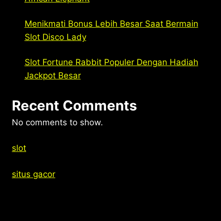
Menikmati Bonus Lebih Besar Saat Bermain
Slot Disco Lady
Slot Fortune Rabbit Populer Dengan Hadiah
Jackpot Besar
Recent Comments
No comments to show.
slot
situs gacor