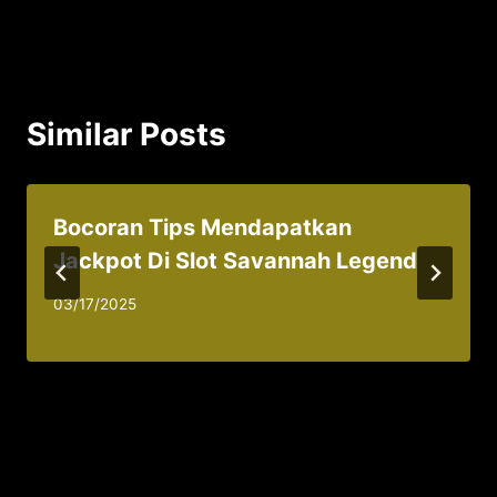
Similar Posts
Bocoran Tips Mendapatkan
Jackpot Di Slot Savannah Legend
03/17/2025