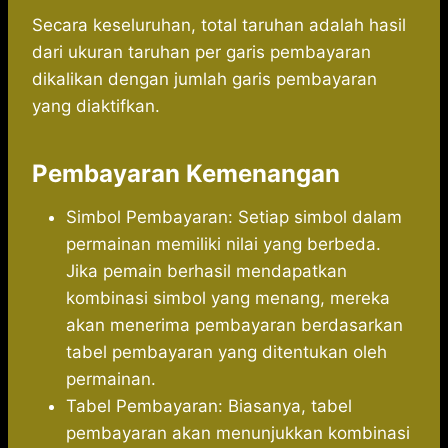
Secara keseluruhan, total taruhan adalah hasil
dari ukuran taruhan per garis pembayaran
dikalikan dengan jumlah garis pembayaran
yang diaktifkan.
Pembayaran Kemenangan
Simbol Pembayaran: Setiap simbol dalam
permainan memiliki nilai yang berbeda.
Jika pemain berhasil mendapatkan
kombinasi simbol yang menang, mereka
akan menerima pembayaran berdasarkan
tabel pembayaran yang ditentukan oleh
permainan.
Tabel Pembayaran: Biasanya, tabel
pembayaran akan menunjukkan kombinasi