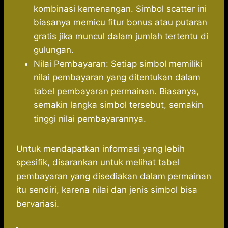
kombinasi kemenangan. Simbol scatter ini
biasanya memicu fitur bonus atau putaran
gratis jika muncul dalam jumlah tertentu di
gulungan.
Nilai Pembayaran: Setiap simbol memiliki
nilai pembayaran yang ditentukan dalam
tabel pembayaran permainan. Biasanya,
semakin langka simbol tersebut, semakin
tinggi nilai pembayarannya.
Untuk mendapatkan informasi yang lebih
spesifik, disarankan untuk melihat tabel
pembayaran yang disediakan dalam permainan
itu sendiri, karena nilai dan jenis simbol bisa
bervariasi.