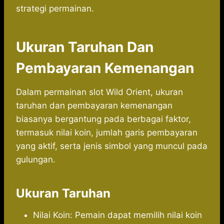
strategi permainan.
Ukuran Taruhan Dan
Pembayaran Kemenangan
Dalam permainan slot Wild Orient, ukuran
taruhan dan pembayaran kemenangan
biasanya bergantung pada berbagai faktor,
termasuk nilai koin, jumlah garis pembayaran
yang aktif, serta jenis simbol yang muncul pada
gulungan.
Ukuran Taruhan
Nilai Koin: Pemain dapat memilih nilai koin