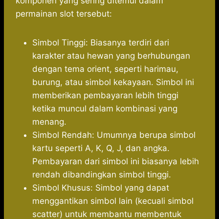
komponen yang sering ditemui dalam
permainan slot tersebut:
Simbol Tinggi: Biasanya terdiri dari
karakter atau hewan yang berhubungan
dengan tema orient, seperti harimau,
burung, atau simbol kekayaan. Simbol ini
memberikan pembayaran lebih tinggi
ketika muncul dalam kombinasi yang
menang.
Simbol Rendah: Umumnya berupa simbol
kartu seperti A, K, Q, J, dan angka.
Pembayaran dari simbol ini biasanya lebih
rendah dibandingkan simbol tinggi.
Simbol Khusus: Simbol yang dapat
menggantikan simbol lain (kecuali simbol
scatter) untuk membantu membentuk