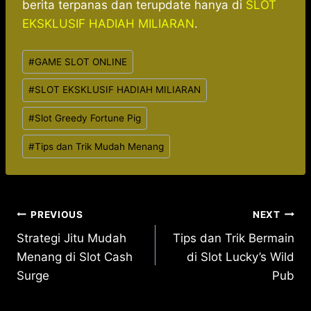
berita terpanas dan terupdate hanya di
SLOT
EKSKLUSIF HADIAH MILIARAN
.
Post
#
GAME SLOT ONLINE
Tags:
#
SLOT EKSKLUSIF HADIAH MILIARAN
#
Slot Greedy Fortune Pig
#
Tips dan Trik Mudah Menang
Post
PREVIOUS
NEXT
Strategi Jitu Mudah
Tips dan Trik Bermain
navigation
Menang di Slot Cash
di Slot Lucky’s Wild
Surge
Pub