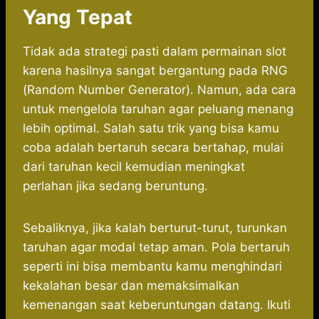
Yang Tepat
Tidak ada strategi pasti dalam permainan slot
karena hasilnya sangat bergantung pada RNG
(Random Number Generator). Namun, ada cara
untuk mengelola taruhan agar peluang menang
lebih optimal. Salah satu trik yang bisa kamu
coba adalah bertaruh secara bertahap, mulai
dari taruhan kecil kemudian meningkat
perlahan jika sedang beruntung.
Sebaliknya, jika kalah berturut-turut, turunkan
taruhan agar modal tetap aman. Pola bertaruh
seperti ini bisa membantu kamu menghindari
kekalahan besar dan memaksimalkan
kemenangan saat keberuntungan datang. Ikuti