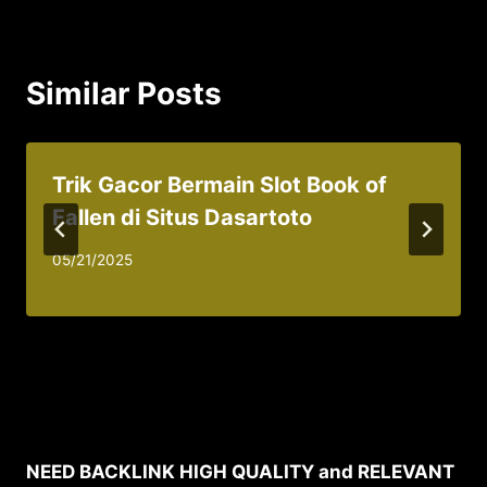
Similar Posts
Trik Gacor Bermain Slot Book of
Fallen di Situs Dasartoto
05/21/2025
NEED BACKLINK HIGH QUALITY and RELEVANT