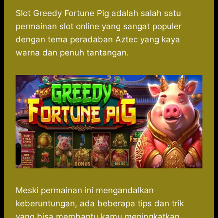
h
a
e
e
k
i
a
c
s
l
y
n
Slot Greedy Fortune Pig adalah salah satu
t
e
s
e
p
e
permainan slot online yang sangat populer
s
b
e
g
e
dengan tema peradaban Aztec yang kaya
A
o
n
r
warna dan penuh tantangan.
p
o
g
a
p
k
e
m
r
Meski permainan ini mengandalkan
keberuntungan, ada beberapa tips dan trik
yang bisa membantu kamu meningkatkan