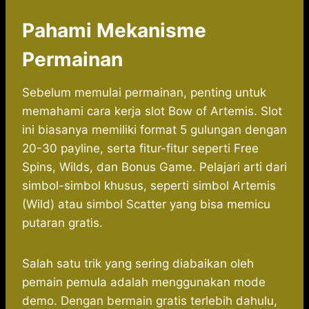
Pahami Mekanisme
Permainan
Sebelum memulai permainan, penting untuk
memahami cara kerja slot Bow of Artemis. Slot
ini biasanya memiliki format 5 gulungan dengan
20-30 payline, serta fitur-fitur seperti Free
Spins, Wilds, dan Bonus Game. Pelajari arti dari
simbol-simbol khusus, seperti simbol Artemis
(Wild) atau simbol Scatter yang bisa memicu
putaran gratis.
Salah satu trik yang sering diabaikan oleh
pemain pemula adalah menggunakan mode
demo. Dengan bermain gratis terlebih dahulu,