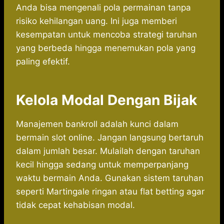
Anda bisa mengenali pola permainan tanpa
risiko kehilangan uang. Ini juga memberi
kesempatan untuk mencoba strategi taruhan
yang berbeda hingga menemukan pola yang
paling efektif.
Kelola Modal Dengan Bijak
Manajemen bankroll adalah kunci dalam
bermain slot online. Jangan langsung bertaruh
dalam jumlah besar. Mulailah dengan taruhan
kecil hingga sedang untuk memperpanjang
waktu bermain Anda. Gunakan sistem taruhan
seperti Martingale ringan atau flat betting agar
tidak cepat kehabisan modal.