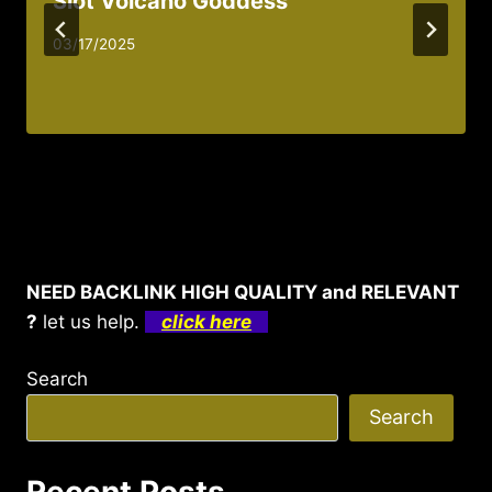
Slot Volcano Goddess
03/17/2025
NEED BACKLINK HIGH QUALITY and RELEVANT
?
let us help.
click here
Search
Search