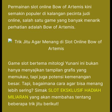
h
a
e
e
k
i
a
c
s
l
y
n
Permainan slot online Bow of Artemis kini
t
e
s
e
p
e
semakin populer di kalangan pecinta judi
s
b
e
g
e
online, salah satu game yang banyak menarik
A
o
n
r
perhatian adalah Bow of Artemis.
p
o
g
a
p
k
e
m
r
Game slot bertema mitologi Yunani ini bukan
hanya menyajikan tampilan grafis yang
memukau, tapi juga potensi kemenangan
besar. Tapi, bagaimana cara agar bisa menang
lebih sering? Simak
SLOT EKSKLUSIF HADIAH
MILIARAN
yang akan membahas tentang
beberapa trik jitu berikut!