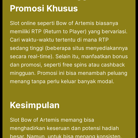
Promosi Khusus
Slot online seperti Bow of Artemis biasanya
memiliki RTP (Return to Player) yang bervariasi.
Cari waktu-waktu tertentu di mana RTP
sedang tinggi (beberapa situs menyediakannya
secara real-time). Selain itu, manfaatkan bonus
dan promosi, seperti free spins atau cashback
mingguan. Promosi ini bisa menambah peluang
menang tanpa perlu keluar banyak modal.
Kesimpulan
Slot Bow of Artemis memang bisa
menghadirkan keseruan dan potensi hadiah
besar. Namun, untuk bisa menang konsisten,