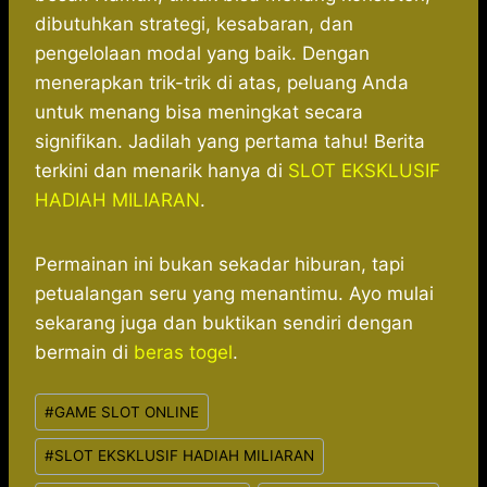
dibutuhkan strategi, kesabaran, dan
pengelolaan modal yang baik. Dengan
menerapkan trik-trik di atas, peluang Anda
untuk menang bisa meningkat secara
signifikan. Jadilah yang pertama tahu! Berita
terkini dan menarik hanya di
SLOT EKSKLUSIF
HADIAH MILIARAN
.
Permainan ini bukan sekadar hiburan, tapi
petualangan seru yang menantimu. Ayo mulai
sekarang juga dan buktikan sendiri dengan
bermain di
beras togel
.
Post
#
GAME SLOT ONLINE
Tags:
#
SLOT EKSKLUSIF HADIAH MILIARAN