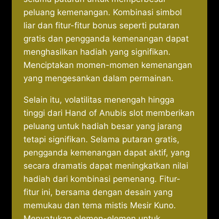
peluang kemenangan. Kombinasi simbol
liar dan fitur-fitur bonus seperti putaran
gratis dan pengganda kemenangan dapat
menghasilkan hadiah yang signifikan.
Menciptakan momen-momen kemenangan
yang mengesankan dalam permainan.
Selain itu, volatilitas menengah hingga
tinggi dari Hand of Anubis slot memberikan
peluang untuk hadiah besar yang jarang
tetapi signifikan. Selama putaran gratis,
pengganda kemenangan dapat aktif, yang
secara dramatis dapat meningkatkan nilai
hadiah dari kombinasi pemenang. Fitur-
fitur ini, bersama dengan desain yang
memukau dan tema mistis Mesir Kuno.
Menyatukan elemen-elemen untuk