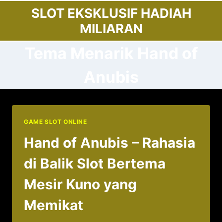
Skip
SLOT EKSKLUSIF HADIAH
to
MILIARAN
content
Tema Menarik Hand of
Anubis
GAME SLOT ONLINE
Hand of Anubis – Rahasia
di Balik Slot Bertema
Mesir Kuno yang
Memikat