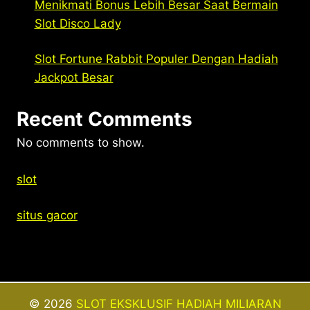
Menikmati Bonus Lebih Besar Saat Bermain
Slot Disco Lady
Slot Fortune Rabbit Populer Dengan Hadiah
Jackpot Besar
Recent Comments
No comments to show.
slot
situs gacor
© 2026
SLOT EKSKLUSIF HADIAH MILIARAN