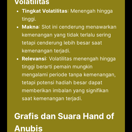
Volatilitas
Tingkat Volatilitas
: Menengah hingga
tinggi.
Makna
: Slot ini cenderung menawarkan
kemenangan yang tidak terlalu sering
tetapi cenderung lebih besar saat
kemenangan terjadi.
Relevansi
: Volatilitas menengah hingga
tinggi berarti pemain mungkin
mengalami periode tanpa kemenangan,
tetapi potensi hadiah besar dapat
memberikan imbalan yang signifikan
saat kemenangan terjadi.
Grafis dan Suara Hand of
Anubis