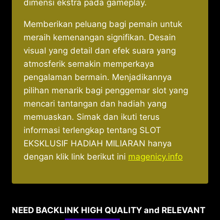
dimensi ekstra pada gameplay.
Memberikan peluang bagi pemain untuk
meraih kemenangan signifikan. Desain
visual yang detail dan efek suara yang
atmosferik semakin memperkaya
pengalaman bermain. Menjadikannya
pilihan menarik bagi penggemar slot yang
mencari tantangan dan hadiah yang
memuaskan. Simak dan ikuti terus
informasi terlengkap tentang SLOT
EKSKLUSIF HADIAH MILIARAN hanya
dengan klik link berikut ini
magenicy.info
NEED BACKLINK HIGH QUALITY and RELEVANT