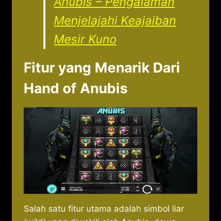
Anubis – Pengalaman
Menjelajahi Keajaiban
Mesir Kuno
Fitur yang Menarik Dari
Hand of Anubis
Salah satu fitur utama adalah simbol liar