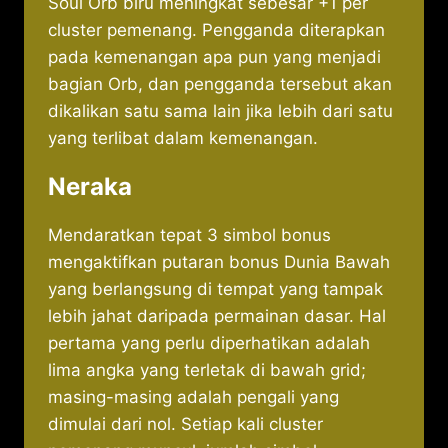
Soul Orb biru meningkat sebesar +1 per
cluster pemenang. Pengganda diterapkan
pada kemenangan apa pun yang menjadi
bagian Orb, dan pengganda tersebut akan
dikalikan satu sama lain jika lebih dari satu
yang terlibat dalam kemenangan.
Neraka
Mendaratkan tepat 3 simbol bonus
mengaktifkan putaran bonus Dunia Bawah
yang berlangsung di tempat yang tampak
lebih jahat daripada permainan dasar. Hal
pertama yang perlu diperhatikan adalah
lima angka yang terletak di bawah grid;
masing-masing adalah pengali yang
dimulai dari nol. Setiap kali cluster