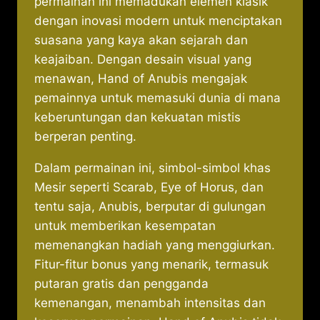
permainan ini memadukan elemen klasik
dengan inovasi modern untuk menciptakan
suasana yang kaya akan sejarah dan
keajaiban. Dengan desain visual yang
menawan, Hand of Anubis mengajak
pemainnya untuk memasuki dunia di mana
keberuntungan dan kekuatan mistis
berperan penting.
Dalam permainan ini, simbol-simbol khas
Mesir seperti Scarab, Eye of Horus, dan
tentu saja, Anubis, berputar di gulungan
untuk memberikan kesempatan
memenangkan hadiah yang menggiurkan.
Fitur-fitur bonus yang menarik, termasuk
putaran gratis dan pengganda
kemenangan, menambah intensitas dan