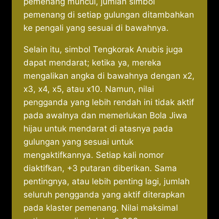
pemenang muncul, jumlah simbol
pemenang di setiap gulungan ditambahkan
ke pengali yang sesuai di bawahnya.
Selain itu, simbol Tengkorak Anubis juga
dapat mendarat; ketika ya, mereka
mengalikan angka di bawahnya dengan x2,
x3, x4, x5, atau x10. Namun, nilai
pengganda yang lebih rendah ini tidak aktif
pada awalnya dan memerlukan Bola Jiwa
hijau untuk mendarat di atasnya pada
gulungan yang sesuai untuk
mengaktifkannya. Setiap kali nomor
diaktifkan, +3 putaran diberikan. Sama
pentingnya, atau lebih penting lagi, jumlah
seluruh pengganda yang aktif diterapkan
pada klaster pemenang. Nilai maksimal