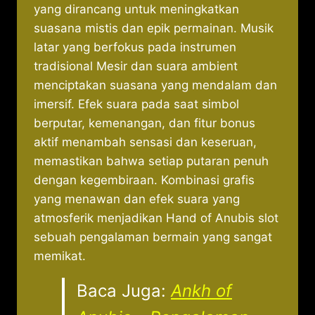
yang dirancang untuk meningkatkan
suasana mistis dan epik permainan. Musik
latar yang berfokus pada instrumen
tradisional Mesir dan suara ambient
menciptakan suasana yang mendalam dan
imersif. Efek suara pada saat simbol
berputar, kemenangan, dan fitur bonus
aktif menambah sensasi dan keseruan,
memastikan bahwa setiap putaran penuh
dengan kegembiraan. Kombinasi grafis
yang menawan dan efek suara yang
atmosferik menjadikan Hand of Anubis slot
sebuah pengalaman bermain yang sangat
memikat.
Baca Juga:
Ankh of