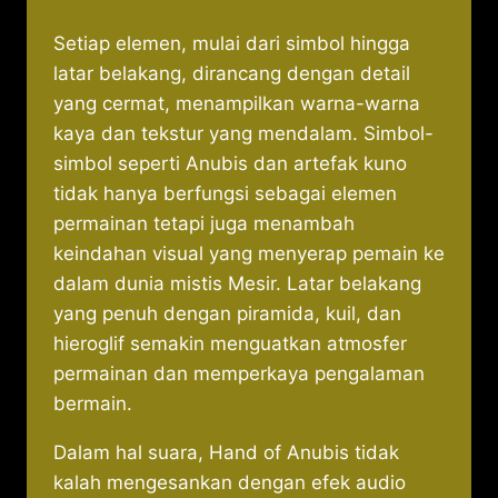
Setiap elemen, mulai dari simbol hingga
latar belakang, dirancang dengan detail
yang cermat, menampilkan warna-warna
kaya dan tekstur yang mendalam. Simbol-
simbol seperti Anubis dan artefak kuno
tidak hanya berfungsi sebagai elemen
permainan tetapi juga menambah
keindahan visual yang menyerap pemain ke
dalam dunia mistis Mesir. Latar belakang
yang penuh dengan piramida, kuil, dan
hieroglif semakin menguatkan atmosfer
permainan dan memperkaya pengalaman
bermain.
Dalam hal suara, Hand of Anubis tidak
kalah mengesankan dengan efek audio