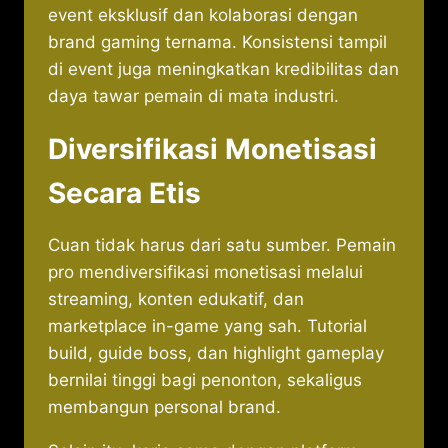
event eksklusif dan kolaborasi dengan
brand gaming ternama. Konsistensi tampil
di event juga meningkatkan kredibilitas dan
daya tawar pemain di mata industri.
Diversifikasi Monetisasi
Secara Etis
Cuan tidak harus dari satu sumber. Pemain
pro mendiversifikasi monetisasi melalui
streaming, konten edukatif, dan
marketplace in-game yang sah. Tutorial
build, guide boss, dan highlight gameplay
bernilai tinggi bagi penonton, sekaligus
membangun personal brand.