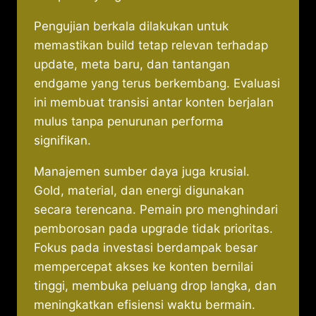
Pengujian berkala dilakukan untuk
memastikan build tetap relevan terhadap
update, meta baru, dan tantangan
endgame yang terus berkembang. Evaluasi
ini membuat transisi antar konten berjalan
mulus tanpa penurunan performa
signifikan.
Manajemen sumber daya juga krusial.
Gold, material, dan energi digunakan
secara terencana. Pemain pro menghindari
pemborosan pada upgrade tidak prioritas.
Fokus pada investasi berdampak besar
mempercepat akses ke konten bernilai
tinggi, membuka peluang drop langka, dan
meningkatkan efisiensi waktu bermain.