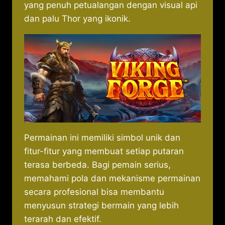
yang penuh petualangan dengan visual api
dan palu Thor yang ikonik.
Permainan ini memiliki simbol unik dan
fitur-fitur yang membuat setiap putaran
terasa berbeda. Bagi pemain serius,
memahami pola dan mekanisme permainan
secara profesional bisa membantu
menyusun strategi bermain yang lebih
terarah dan efektif.