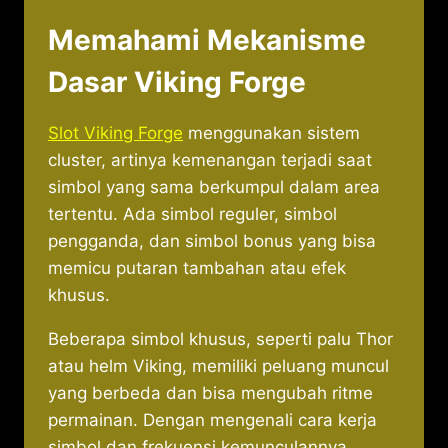
Memahami Mekanisme
Dasar Viking Forge
Slot Viking Forge
menggunakan sistem
cluster, artinya kemenangan terjadi saat
simbol yang sama berkumpul dalam area
tertentu. Ada simbol reguler, simbol
pengganda, dan simbol bonus yang bisa
memicu putaran tambahan atau efek
khusus.
Beberapa simbol khusus, seperti palu Thor
atau helm Viking, memiliki peluang muncul
yang berbeda dan bisa mengubah ritme
permainan. Dengan mengenali cara kerja
simbol dan frekuensi kemunculannya,