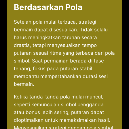
Berdasarkan Pola
Setelah pola mulai terbaca, strategi
bermain dapat disesuaikan. Tidak selalu
harus meningkatkan taruhan secara
drastis, tetapi menyesuaikan tempo
putaran sesuai ritme yang terbaca dari pola
simbol. Saat permainan berada di fase
tenang, fokus pada putaran stabil
membantu mempertahankan durasi sesi
bermain.
Ketika tanda-tanda pola mulai muncul,
seperti kemunculan simbol pengganda
atau bonus lebih sering, putaran dapat
dioptimalkan untuk memaksimalkan hasil.
Menyesuaikan strategi dengan pola simbol