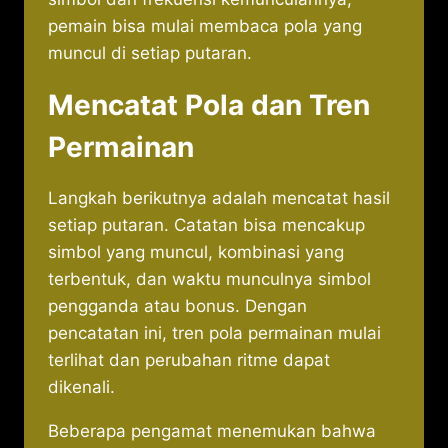
pemain bisa mulai membaca pola yang
muncul di setiap putaran.
Mencatat Pola dan Tren
Permainan
Langkah berikutnya adalah mencatat hasil
setiap putaran. Catatan bisa mencakup
simbol yang muncul, kombinasi yang
terbentuk, dan waktu munculnya simbol
pengganda atau bonus. Dengan
pencatatan ini, tren pola permainan mulai
terlihat dan perubahan ritme dapat
dikenali.
Beberapa pengamat menemukan bahwa