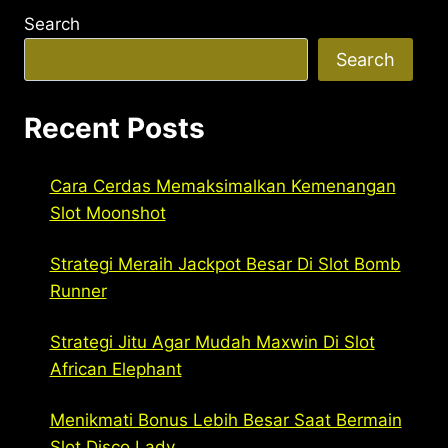
Search
Search
Recent Posts
Cara Cerdas Memaksimalkan Kemenangan
Slot Moonshot
Strategi Meraih Jackpot Besar Di Slot Bomb
Runner
Strategi Jitu Agar Mudah Maxwin Di Slot
African Elephant
Menikmati Bonus Lebih Besar Saat Bermain
Slot Disco Lady