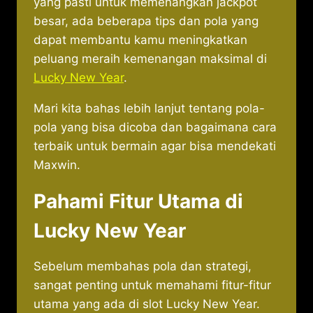
yang pasti untuk memenangkan jackpot
besar, ada beberapa tips dan pola yang
dapat membantu kamu meningkatkan
peluang meraih kemenangan maksimal di
Lucky New Year
.
Mari kita bahas lebih lanjut tentang pola-
pola yang bisa dicoba dan bagaimana cara
terbaik untuk bermain agar bisa mendekati
Maxwin.
Pahami Fitur Utama di
Lucky New Year
Sebelum membahas pola dan strategi,
sangat penting untuk memahami fitur-fitur
utama yang ada di slot Lucky New Year.