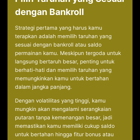
dengan Bankroll
Strategi pertama yang harus kamu
terapkan adalah memilih taruhan yang
sesuai dengan bankroll atau saldo
permainan kamu. Meskipun tergoda untuk
langsung bertaruh besar, penting untuk
berhati-hati dan memilih taruhan yang
memungkinkan kamu untuk bertahan
dalam jangka panjang.
Dengan volatilitas yang tinggi, kamu
mungkin akan mengalami serangkaian
putaran tanpa kemenangan besar, jadi
memastikan kamu memiliki cukup saldo
untuk bertahan hingga fitur bonus atau