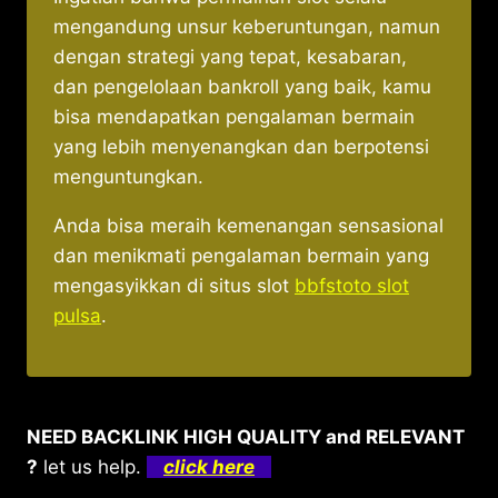
mengandung unsur keberuntungan, namun
dengan strategi yang tepat, kesabaran,
dan pengelolaan bankroll yang baik, kamu
bisa mendapatkan pengalaman bermain
yang lebih menyenangkan dan berpotensi
menguntungkan.
Anda bisa meraih kemenangan sensasional
dan menikmati pengalaman bermain yang
mengasyikkan di situs slot
bbfstoto slot
pulsa
.
NEED BACKLINK HIGH QUALITY and RELEVANT
?
let us help.
click here