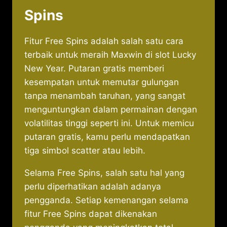
Spins
Fitur Free Spins adalah salah satu cara
terbaik untuk meraih Maxwin di slot Lucky
New Year. Putaran gratis memberi
kesempatan untuk memutar gulungan
tanpa menambah taruhan, yang sangat
menguntungkan dalam permainan dengan
volatilitas tinggi seperti ini. Untuk memicu
putaran gratis, kamu perlu mendapatkan
tiga simbol scatter atau lebih.
Selama Free Spins, salah satu hal yang
perlu diperhatikan adalah adanya
pengganda. Setiap kemenangan selama
fitur Free Spins dapat dikenakan