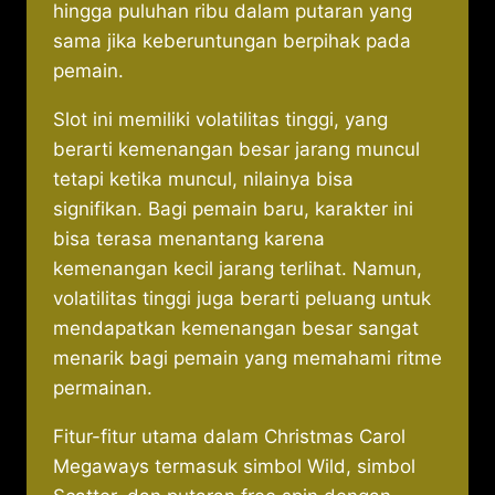
hingga puluhan ribu dalam putaran yang
sama jika keberuntungan berpihak pada
pemain.
Slot ini memiliki volatilitas tinggi, yang
berarti kemenangan besar jarang muncul
tetapi ketika muncul, nilainya bisa
signifikan. Bagi pemain baru, karakter ini
bisa terasa menantang karena
kemenangan kecil jarang terlihat. Namun,
volatilitas tinggi juga berarti peluang untuk
mendapatkan kemenangan besar sangat
menarik bagi pemain yang memahami ritme
permainan.
Fitur-fitur utama dalam Christmas Carol
Megaways termasuk simbol Wild, simbol