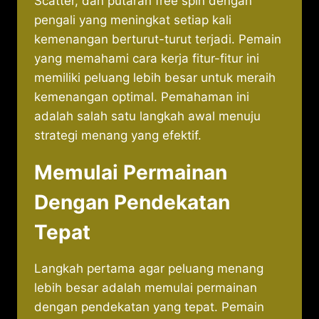
Scatter, dan putaran free spin dengan
pengali yang meningkat setiap kali
kemenangan berturut-turut terjadi. Pemain
yang memahami cara kerja fitur-fitur ini
memiliki peluang lebih besar untuk meraih
kemenangan optimal. Pemahaman ini
adalah salah satu langkah awal menuju
strategi menang yang efektif.
Memulai Permainan
Dengan Pendekatan
Tepat
Langkah pertama agar peluang menang
lebih besar adalah memulai permainan
dengan pendekatan yang tepat. Pemain