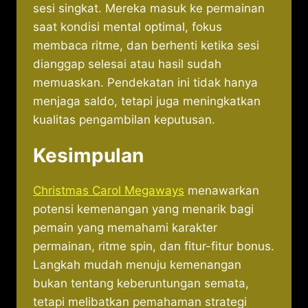
sesi singkat. Mereka masuk ke permainan
saat kondisi mental optimal, fokus
membaca ritme, dan berhenti ketika sesi
dianggap selesai atau hasil sudah
memuaskan. Pendekatan ini tidak hanya
menjaga saldo, tetapi juga meningkatkan
kualitas pengambilan keputusan.
Kesimpulan
Christmas Carol Megaways
menawarkan
potensi kemenangan yang menarik bagi
pemain yang memahami karakter
permainan, ritme spin, dan fitur-fitur bonus.
Langkah mudah menuju kemenangan
bukan tentang keberuntungan semata,
tetapi melibatkan pemahaman strategi