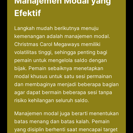
Manajemen Modal yang
Efektif
Langkah mudah berikutnya menuju
kemenangan adalah manajemen modal.
Christmas Carol Megaways memiliki
volatilitas tinggi, sehingga penting bagi
pemain untuk mengelola saldo dengan
bijak. Pemain sebaiknya menetapkan
modal khusus untuk satu sesi permainan
dan membaginya menjadi beberapa bagian
agar dapat bermain beberapa sesi tanpa
risiko kehilangan seluruh saldo.
Manajemen modal juga berarti menentukan
batas menang dan batas kalah. Pemain
yang disiplin berhenti saat mencapai target