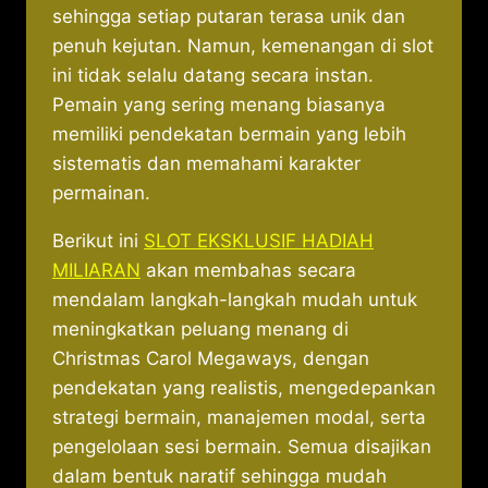
sehingga setiap putaran terasa unik dan
penuh kejutan. Namun, kemenangan di slot
ini tidak selalu datang secara instan.
Pemain yang sering menang biasanya
memiliki pendekatan bermain yang lebih
sistematis dan memahami karakter
permainan.
Berikut ini
SLOT EKSKLUSIF HADIAH
MILIARAN
akan membahas secara
mendalam langkah-langkah mudah untuk
meningkatkan peluang menang di
Christmas Carol Megaways, dengan
pendekatan yang realistis, mengedepankan
strategi bermain, manajemen modal, serta
pengelolaan sesi bermain. Semua disajikan
dalam bentuk naratif sehingga mudah