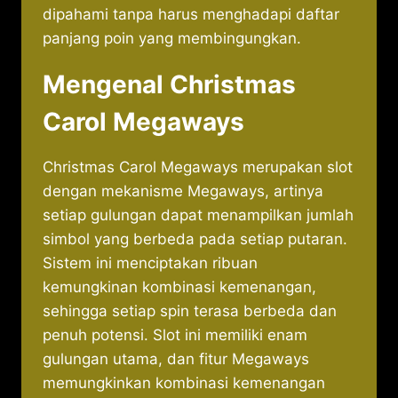
dipahami tanpa harus menghadapi daftar
panjang poin yang membingungkan.
Mengenal Christmas
Carol Megaways
Christmas Carol Megaways merupakan slot
dengan mekanisme Megaways, artinya
setiap gulungan dapat menampilkan jumlah
simbol yang berbeda pada setiap putaran.
Sistem ini menciptakan ribuan
kemungkinan kombinasi kemenangan,
sehingga setiap spin terasa berbeda dan
penuh potensi. Slot ini memiliki enam
gulungan utama, dan fitur Megaways
memungkinkan kombinasi kemenangan