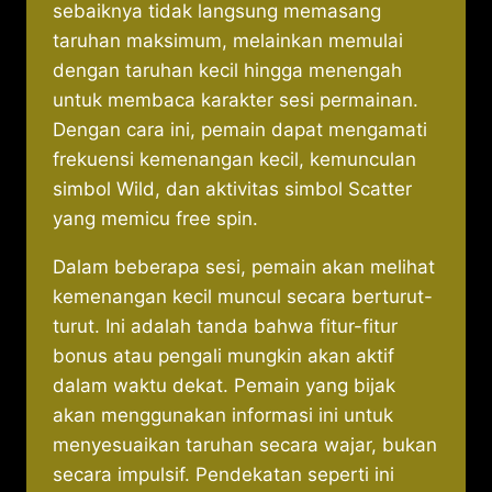
sebaiknya tidak langsung memasang
taruhan maksimum, melainkan memulai
dengan taruhan kecil hingga menengah
untuk membaca karakter sesi permainan.
Dengan cara ini, pemain dapat mengamati
frekuensi kemenangan kecil, kemunculan
simbol Wild, dan aktivitas simbol Scatter
yang memicu free spin.
Dalam beberapa sesi, pemain akan melihat
kemenangan kecil muncul secara berturut-
turut. Ini adalah tanda bahwa fitur-fitur
bonus atau pengali mungkin akan aktif
dalam waktu dekat. Pemain yang bijak
akan menggunakan informasi ini untuk
menyesuaikan taruhan secara wajar, bukan
secara impulsif. Pendekatan seperti ini