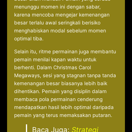
menunggu momen ini dengan sabar,
karena mencoba mengejar kemenangan
besar terlalu awal seringkali berisiko
menghabiskan modal sebelum momen
optimal tiba.
Selain itu, ritme permainan juga membantu
pemain menilai kapan waktu untuk
berhenti. Dalam Christmas Carol
Megaways, sesi yang stagnan tanpa tanda
kemenangan besar biasanya lebih baik
dihentikan. Pemain yang disiplin dalam
membaca pola permainan cenderung
mendapatkan hasil lebih optimal daripada
pemain yang terus memaksakan putaran.
Baca Juga:
Strategi