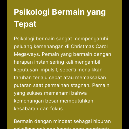
Psikologi Bermain yang
Tepat
Psikologi bermain sangat mempengaruhi
peluang kemenangan di Christmas Carol
Megaways. Pemain yang bermain dengan
harapan instan sering kali mengambil
keputusan impulsif, seperti menaikkan
taruhan terlalu cepat atau memaksakan
putaran saat permainan stagnan. Pemain
yang sukses memahami bahwa
kemenangan besar membutuhkan
kesabaran dan fokus.
Bermain dengan mindset sebagai hiburan