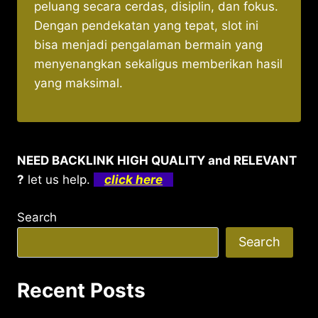
peluang secara cerdas, disiplin, dan fokus.
Dengan pendekatan yang tepat, slot ini
bisa menjadi pengalaman bermain yang
menyenangkan sekaligus memberikan hasil
yang maksimal.
NEED BACKLINK HIGH QUALITY and RELEVANT
?
let us help.
click here
Search
Search
Recent Posts