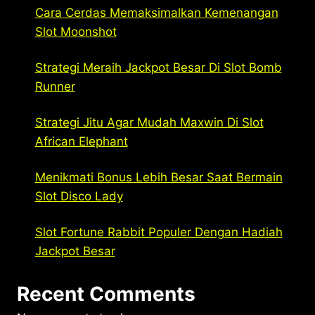
Cara Cerdas Memaksimalkan Kemenangan
Slot Moonshot
Strategi Meraih Jackpot Besar Di Slot Bomb
Runner
Strategi Jitu Agar Mudah Maxwin Di Slot
African Elephant
Menikmati Bonus Lebih Besar Saat Bermain
Slot Disco Lady
Slot Fortune Rabbit Populer Dengan Hadiah
Jackpot Besar
Recent Comments