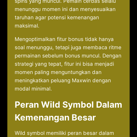
spins yang muncul. Pemain cerdas selalu
menunggu momen ini dan menyesuaikan
taruhan agar potensi kemenangan
maksimal.
Mengoptimalkan fitur bonus tidak hanya
soal menunggu, tetapi juga membaca ritme
permainan sebelum bonus muncul. Dengan
strategi yang tepat, fitur ini bisa menjadi
momen paling menguntungkan dan
meningkatkan peluang Maxwin dengan
modal minimal.
Peran Wild Symbol Dalam
Kemenangan Besar
Wild symbol memiliki peran besar dalam