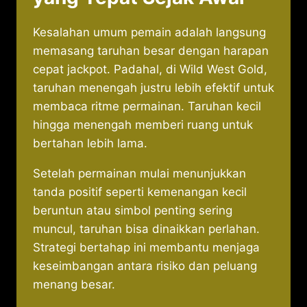
Kesalahan umum pemain adalah langsung
memasang taruhan besar dengan harapan
cepat jackpot. Padahal, di Wild West Gold,
taruhan menengah justru lebih efektif untuk
membaca ritme permainan. Taruhan kecil
hingga menengah memberi ruang untuk
bertahan lebih lama.
Setelah permainan mulai menunjukkan
tanda positif seperti kemenangan kecil
beruntun atau simbol penting sering
muncul, taruhan bisa dinaikkan perlahan.
Strategi bertahap ini membantu menjaga
keseimbangan antara risiko dan peluang
menang besar.