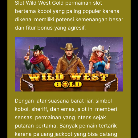
Slot Wild West Gold permainan slot
bertema koboi yang paling populer karena
dikenal memiliki potensi kemenangan besar
dan fitur bonus yang agresif.
Dengan latar suasana barat liar, simbol
koboi, sheriff, dan emas, slot ini memberi
sensasi permainan yang intens sejak
putaran pertama. Banyak pemain tertarik
karena peluang jackpot yang bisa datang