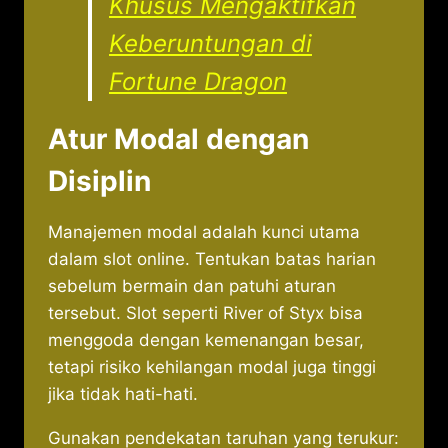
Khusus Mengaktifkan
Keberuntungan di
Fortune Dragon
Atur Modal dengan
Disiplin
Manajemen modal adalah kunci utama
dalam slot online. Tentukan batas harian
sebelum bermain dan patuhi aturan
tersebut. Slot seperti River of Styx bisa
menggoda dengan kemenangan besar,
tetapi risiko kehilangan modal juga tinggi
jika tidak hati-hati.
Gunakan pendekatan taruhan yang terukur: