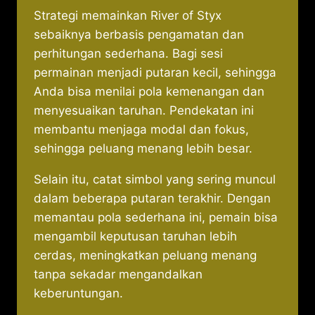
Strategi memainkan River of Styx
sebaiknya berbasis pengamatan dan
perhitungan sederhana. Bagi sesi
permainan menjadi putaran kecil, sehingga
Anda bisa menilai pola kemenangan dan
menyesuaikan taruhan. Pendekatan ini
membantu menjaga modal dan fokus,
sehingga peluang menang lebih besar.
Selain itu, catat simbol yang sering muncul
dalam beberapa putaran terakhir. Dengan
memantau pola sederhana ini, pemain bisa
mengambil keputusan taruhan lebih
cerdas, meningkatkan peluang menang
tanpa sekadar mengandalkan
keberuntungan.