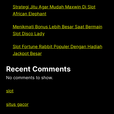
Strategi Jitu Agar Mudah Maxwin Di Slot
African Elephant
Menikmati Bonus Lebih Besar Saat Bermain
Slot Disco Lady
Slot Fortune Rabbit Populer Dengan Hadiah
Jackpot Besar
Recent Comments
No comments to show.
slot
situs gacor