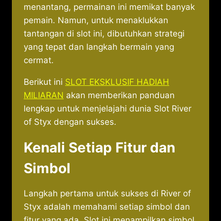
menantang, permainan ini memikat banyak
pemain. Namun, untuk menaklukkan
tantangan di slot ini, dibutuhkan strategi
yang tepat dan langkah bermain yang
cermat.
Berikut ini
SLOT EKSKLUSIF HADIAH
MILIARAN
akan memberikan panduan
lengkap untuk menjelajahi dunia Slot River
of Styx dengan sukses.
Kenali Setiap Fitur dan
Simbol
Langkah pertama untuk sukses di River of
Styx adalah memahami setiap simbol dan
fitur yang ada. Slot ini menampilkan simbol