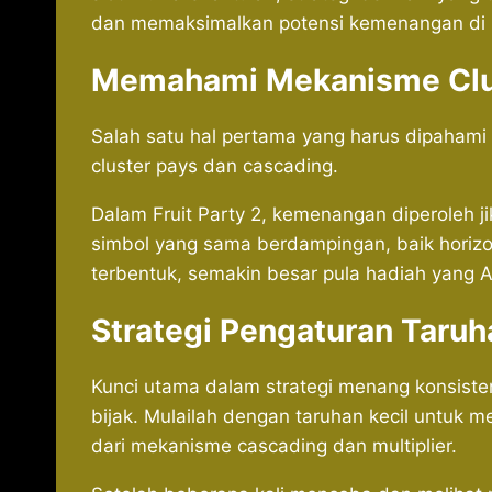
dan memaksimalkan potensi kemenangan di Fr
Memahami Mekanisme Clus
Salah satu hal pertama yang harus dipahami
cluster pays dan cascading.
Dalam Fruit Party 2, kemenangan diperoleh 
simbol yang sama berdampingan, baik horizon
terbentuk, semakin besar pula hadiah yang 
Strategi Pengaturan Taruh
Kunci utama dalam strategi menang konsisten
bijak. Mulailah dengan taruhan kecil untuk 
dari mekanisme cascading dan multiplier.