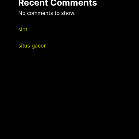
Recent Comments
No comments to show.
slot
situs gacor