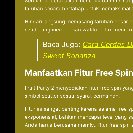
Setelah beberapa kali mencoba dan meliha
taruhan secara bertahap untuk memaksimalka
Hindari langsung memasang taruhan besar pa
cenderung memerlukan waktu untuk memicu k
Baca Juga:
Cara Cerdas D
Sweet Bonanza
Manfaatkan Fitur Free Sp
Fruit Party 2 menyediakan fitur free spin y
simbol scatter sesuai syarat permainan.
Fitur ini sangat penting karena selama free 
eksponensial, bahkan mencapai level yang sa
Anda harus berusaha memicu fitur free spin 