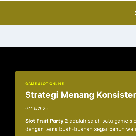
Skip
to
content
GAME SLOT ONLINE
Strategi Menang Konsisten 
07/16/2025
Slot Fruit Party 2
adalah salah satu game slot
dengan tema buah-buahan segar penuh war