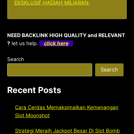
EKSKLUSIF HADIAH MILIARAN
.
NEED BACKLINK HIGH QUALITY and RELEVANT
?
let us help.
click here
Search
Search
Recent Posts
Cara Cerdas Memaksimalkan Kemenangan
Slot Moonshot
Strategi Meraih Jackpot Besar Di Slot Bomb