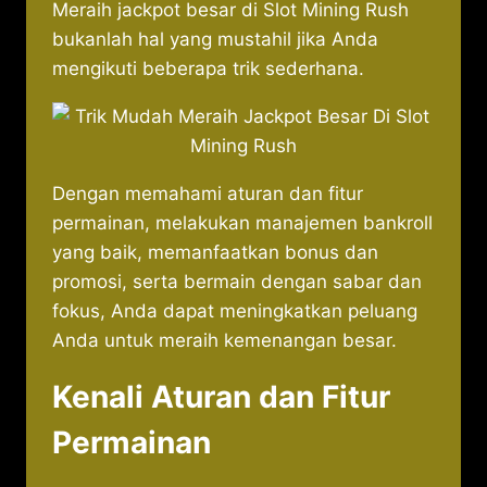
Meraih jackpot besar di Slot Mining Rush
bukanlah hal yang mustahil jika Anda
mengikuti beberapa trik sederhana.
Dengan memahami aturan dan fitur
permainan, melakukan manajemen bankroll
yang baik, memanfaatkan bonus dan
promosi, serta bermain dengan sabar dan
fokus, Anda dapat meningkatkan peluang
Anda untuk meraih kemenangan besar.
Kenali Aturan dan Fitur
Permainan