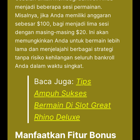
menjadi beberapa sesi permainan.
Misalnya, jika Anda memiliki anggaran
sebesar $100, bagi menjadi lima sesi
dengan masing-masing $20. Ini akan
memungkinkan Anda untuk bermain lebih
lama dan menjelajahi berbagai strategi
tanpa risiko kehilangan seluruh bankroll
Anda dalam waktu singkat.
Baca Juga:
Tips
Ampuh Sukses
Bermain Di Slot Great
Rhino Deluxe
Manfaatkan Fitur Bonus