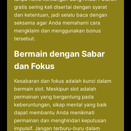
gratis sering kali disertai dengan syarat
dan ketentuan, jadi selalu baca dengan
seksama agar Anda memahami cara
mengklaim dan menggunakan bonus
tersebut.
Bermain dengan Sabar
dan Fokus
Kesabaran dan fokus adalah kunci dalam
bermain slot. Meskipun slot adalah
permainan yang bergantung pada
keberuntungan, sikap mental yang baik
dapat membantu Anda menikmati
permainan dan menghindari keputusan
impulsif. Jangan terburu-buru dalam