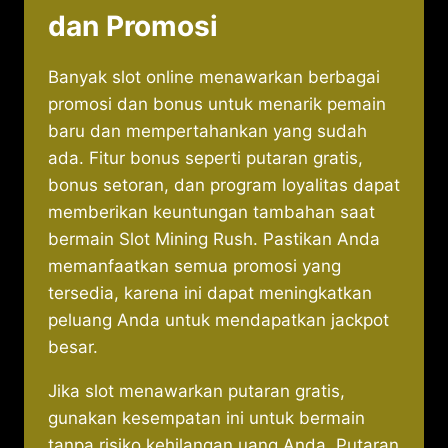
dan Promosi
Banyak slot online menawarkan berbagai
promosi dan bonus untuk menarik pemain
baru dan mempertahankan yang sudah
ada. Fitur bonus seperti putaran gratis,
bonus setoran, dan program loyalitas dapat
memberikan keuntungan tambahan saat
bermain Slot Mining Rush. Pastikan Anda
memanfaatkan semua promosi yang
tersedia, karena ini dapat meningkatkan
peluang Anda untuk mendapatkan jackpot
besar.
Jika slot menawarkan putaran gratis,
gunakan kesempatan ini untuk bermain
tanpa risiko kehilangan uang Anda. Putaran