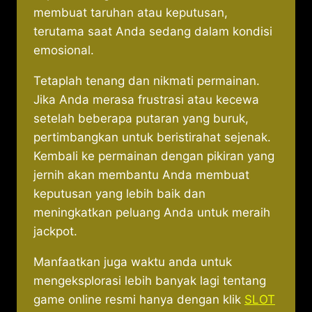
membuat taruhan atau keputusan,
terutama saat Anda sedang dalam kondisi
emosional.
Tetaplah tenang dan nikmati permainan.
Jika Anda merasa frustrasi atau kecewa
setelah beberapa putaran yang buruk,
pertimbangkan untuk beristirahat sejenak.
Kembali ke permainan dengan pikiran yang
jernih akan membantu Anda membuat
keputusan yang lebih baik dan
meningkatkan peluang Anda untuk meraih
jackpot.
Manfaatkan juga waktu anda untuk
mengeksplorasi lebih banyak lagi tentang
game online resmi hanya dengan klik
SLOT