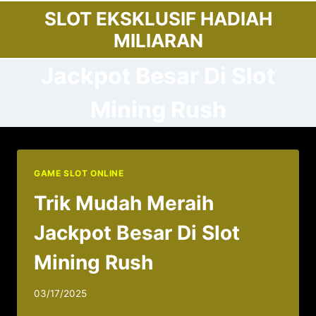
Skip
SLOT EKSKLUSIF HADIAH
to
MILIARAN
content
Jackpot Besar Di Slot
Mining Rush
GAME SLOT ONLINE
Trik Mudah Meraih
Jackpot Besar Di Slot
Mining Rush
03/17/2025