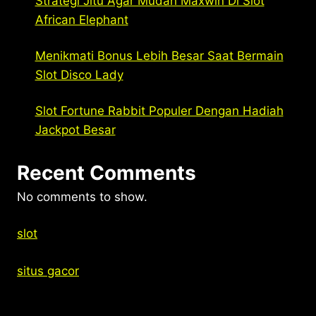
Strategi Jitu Agar Mudah Maxwin Di Slot
African Elephant
Menikmati Bonus Lebih Besar Saat Bermain
Slot Disco Lady
Slot Fortune Rabbit Populer Dengan Hadiah
Jackpot Besar
Recent Comments
No comments to show.
slot
situs gacor