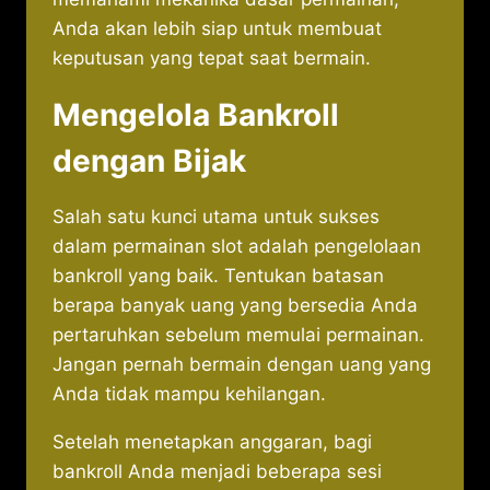
Anda akan lebih siap untuk membuat
keputusan yang tepat saat bermain.
Mengelola Bankroll
dengan Bijak
Salah satu kunci utama untuk sukses
dalam permainan slot adalah pengelolaan
bankroll yang baik. Tentukan batasan
berapa banyak uang yang bersedia Anda
pertaruhkan sebelum memulai permainan.
Jangan pernah bermain dengan uang yang
Anda tidak mampu kehilangan.
Setelah menetapkan anggaran, bagi
bankroll Anda menjadi beberapa sesi