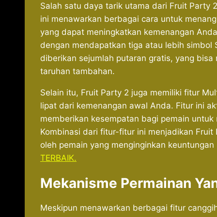
Salah satu daya tarik utama dari Fruit Party
ini menawarkan berbagai cara untuk menang be
yang dapat meningkatkan kemenangan Anda sec
dengan mendapatkan tiga atau lebih simbol Sca
diberikan sejumlah putaran gratis, yang b
taruhan tambahan.
Selain itu, Fruit Party 2 juga memiliki fitur 
lipat dari kemenangan awal Anda. Fitur ini a
memberikan kesempatan bagi pemain untuk 
Kombinasi dari fitur-fitur ini menjadikan Fruit
oleh pemain yang menginginkan keuntungan
TERBAIK.
Mekanisme Permainan Ya
Meskipun menawarkan berbagai fitur canggi