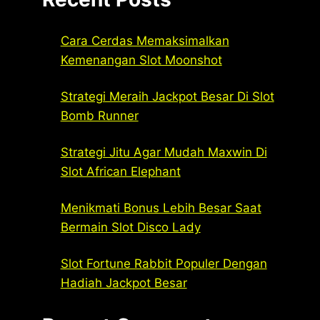
Cara Cerdas Memaksimalkan
Kemenangan Slot Moonshot
Strategi Meraih Jackpot Besar Di Slot
Bomb Runner
Strategi Jitu Agar Mudah Maxwin Di
Slot African Elephant
Menikmati Bonus Lebih Besar Saat
Bermain Slot Disco Lady
Slot Fortune Rabbit Populer Dengan
Hadiah Jackpot Besar