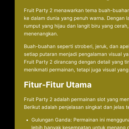
Fruit Party 2 menawarkan tema buah-buah
ke dalam dunia yang penuh warna. Dengan 
rumput yang hijau dan langit biru yang cera
menenangkan.
Buah-buahan seperti stroberi, jeruk, dan a
setiap putaran menjadi pengalaman visual 
Fruit Party 2 dirancang dengan detail yang 
menikmati permainan, tetapi juga visual ya
Fitur-Fitur Utama
Fruit Party 2 adalah permainan slot yang me
Berikut adalah penjelasan singkat dan jelas te
Gulungan Ganda: Permainan ini menggun
lebih banyak kesempatan untuk menang d