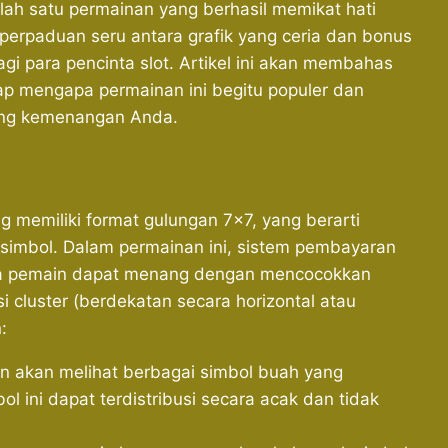
lah satu permainan yang berhasil memikat hati
perpaduan seru antara grafik yang ceria dan bonus
agi para pencinta slot. Artikel ini akan membahas
ap mengapa permainan ini begitu populer dan
ang kemenangan Anda.
g memiliki format gulungan 7×7, yang berarti
is simbol. Dalam permainan ini, sistem pembayaran
na pemain dapat menang dengan mencocokkan
 cluster (berdekatan secara horizontal atau
:
n akan melihat berbagai simbol buah yang
l ini dapat terdistribusi secara acak dan tidak