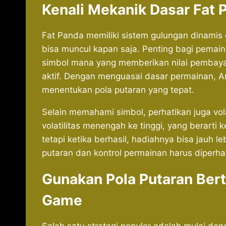
Kenali Mekanik Dasar Fat
Fat Panda memiliki sistem gulungan dinamis
bisa muncul kapan saja. Penting bagi pemai
simbol mana yang memberikan nilai pembayara
aktif. Dengan menguasai dasar permainan, A
menentukan pola putaran yang tepat.
Selain memahami simbol, perhatikan juga vola
volatilitas menengah ke tinggi, yang berart
tetapi ketika berhasil, hadiahnya bisa jauh 
putaran dan kontrol permainan harus diperha
Gunakan Pola Putaran Ber
Game
Salah satu strategi populer adalah mulai de