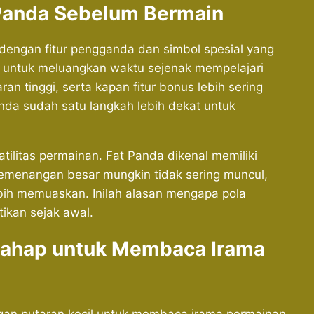
 Panda Sebelum Bermain
 dengan fitur pengganda dan simbol spesial yang
n untuk meluangkan waktu sejenak mempelajari
n tinggi, serta kapan fitur bonus lebih sering
nda sudah satu langkah lebih dekat untuk
tilitas permainan. Fat Panda dikenal memiliki
i kemenangan besar mungkin tidak sering muncul,
lebih memuaskan. Inilah alasan mengapa pola
tikan sejak awal.
tahap untuk Membaca Irama
ngan putaran kecil untuk membaca irama permainan.