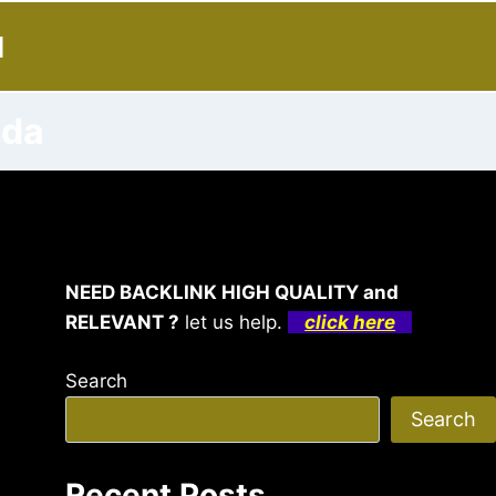
N
nda
NEED BACKLINK HIGH QUALITY and
RELEVANT ?
let us help.
click here
Search
Search
Recent Posts