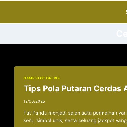
Skip
to
content
Ce
GAME SLOT ONLINE
Tips Pola Putaran Cerdas 
12/03/2025
Fat Panda menjadi salah satu permainan ya
seru, simbol unik, serta peluang jackpot ya