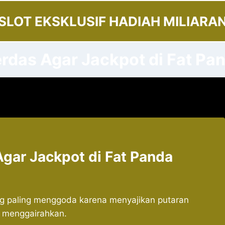
SLOT EKSKLUSIF HADIAH MILIARA
rdas Agar Jackpot di Fat Pa
Agar Jackpot di Fat Panda
ng paling menggoda karena menyajikan putaran
ng menggairahkan.