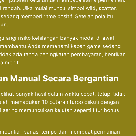
endah. Jika mulai muncul simbol wild, scatter,
dang memberi ritme positif. Setelah pola itu
han.
urangi risiko kehilangan banyak modal di awal
kan membantu Anda memahami kapan game sedang
n tidak ada tanda peningkatan pembayaran, hentikan
a menit.
n Manual Secara Bergantian
lihat banyak hasil dalam waktu cepat, tetapi tidak
alah memadukan 10 putaran turbo diikuti dengan
i sering memunculkan kejutan seperti fitur bonus
emberikan variasi tempo dan membuat permainan