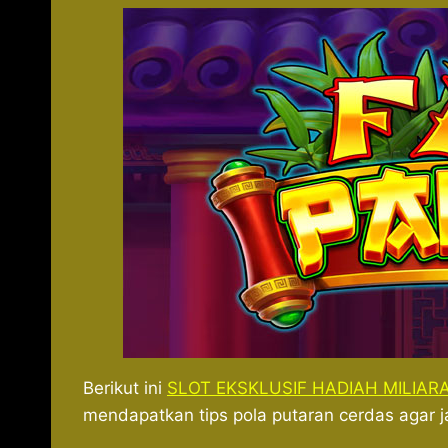
Berikut ini
SLOT EKSKLUSIF HADIAH MILIAR
mendapatkan tips pola putaran cerdas agar j