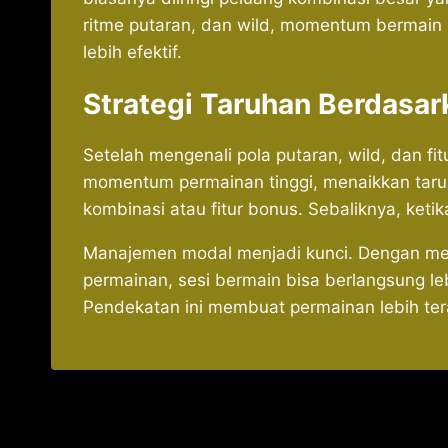
ritme putaran, dan wild, momentum bermain b
lebih efektif.
Strategi Taruhan Berdas
Setelah mengenali pola putaran, wild, dan fit
momentum permainan tinggi, menaikkan taruh
kombinasi atau fitur bonus. Sebaliknya, ket
Manajemen modal menjadi kunci. Dengan mem
permainan, sesi bermain bisa berlangsung le
Pendekatan ini membuat permainan lebih tera