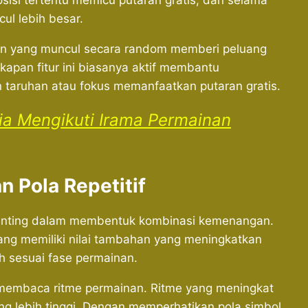
cul lebih besar.
ahan yang muncul secara random memberi peluang
kapan fitur ini biasanya aktif membantu
taruhan atau fokus memanfaatkan putaran gratis.
ia Mengikuti Irama Permainan
 Pola Repetitif
 penting dalam membentuk kombinasi kemenangan.
ang memiliki nilai tambahan yang meningkatkan
h sesuai fase permainan.
membaca ritme permainan. Ritme yang meningkat
ng lebih tinggi. Dengan memperhatikan pola simbol,