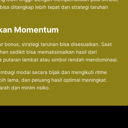
isa ditangkap lebih tepat dan strategi taruhan
arkan Momentum
ur bonus, strategi taruhan bisa disesuaikan. Saat
an sedikit bisa memaksimalkan hasil dari
ika putaran lambat atau simbol rendah mendominasi.
bagi modal secara bijak dan mengikuti ritme
bih lama, dan peluang hasil optimal meningkat.
rah dan minim risiko.