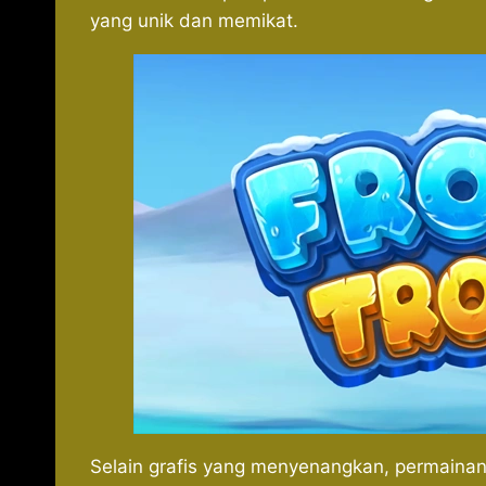
yang unik dan memikat.
Selain grafis yang menyenangkan, permainan 