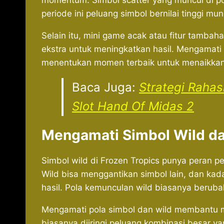
periode ini peluang simbol bernilai tinggi mun
Selain itu, mini game acak atau fitur tamb
ekstra untuk meningkatkan hasil. Mengamati 
menentukan momen terbaik untuk menaikkan 
Baca Juga:
Strategi Rahas
Slot Hand Of Midas 2
Mengamati Simbol Wild dan
Simbol wild di Frozen Tropics punya peran
Wild bisa menggantikan simbol lain, dan kad
hasil. Pola kemunculan wild biasanya beruba
Mengamati pola simbol dan wild membantu 
biasanya diiringi peluang kombinasi besar ya