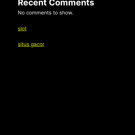
Recent Comments
No comments to show.
slot
situs gacor