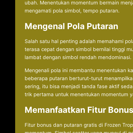
ubah. Menentukan momentum bermain menjad
mengamati pola simbol, tempo putaran.
Mengenal Pola Putaran
Salah satu hal penting adalah memahami pol
terasa cepat dengan simbol bernilai tinggi mu
lambat dengan simbol rendah mendominasi.
Mengenali pola ini membantu menentukan kap
beberapa putaran berturut-turut menampilkan 
sering, itu bisa menjadi tanda fase aktif se
trik pertama untuk menentukan momentum ya
Memanfaatkan Fitur Bonus
Fitur bonus dan putaran gratis di Frozen T
momentum. Simbol scatter yang muncul di pos