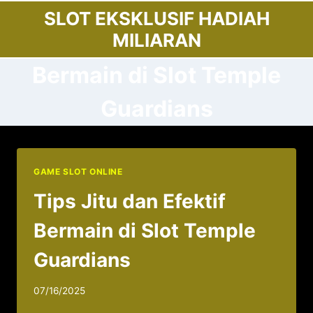
Skip
SLOT EKSKLUSIF HADIAH
to
MILIARAN
content
Bermain di Slot Temple
Guardians
GAME SLOT ONLINE
Tips Jitu dan Efektif
Bermain di Slot Temple
Guardians
07/16/2025