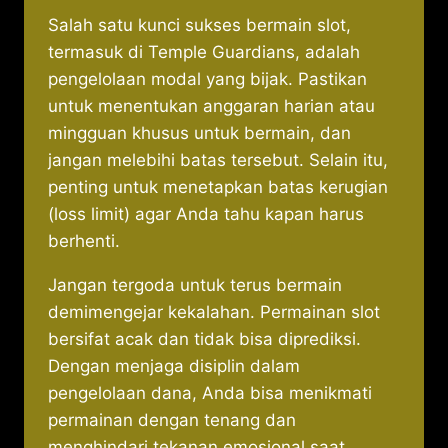
Salah satu kunci sukses bermain slot,
termasuk di Temple Guardians, adalah
pengelolaan modal yang bijak. Pastikan
untuk menentukan anggaran harian atau
mingguan khusus untuk bermain, dan
jangan melebihi batas tersebut. Selain itu,
penting untuk menetapkan batas kerugian
(loss limit) agar Anda tahu kapan harus
berhenti.
Jangan tergoda untuk terus bermain
demimengejar kekalahan. Permainan slot
bersifat acak dan tidak bisa diprediksi.
Dengan menjaga disiplin dalam
pengelolaan dana, Anda bisa menikmati
permainan dengan tenang dan
menghindari tekanan emosional saat