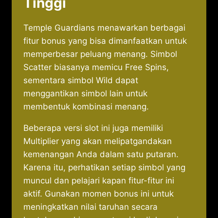
Tinggi
Temple Guardians menawarkan berbagai
fitur bonus yang bisa dimanfaatkan untuk
memperbesar peluang menang. Simbol
Scatter biasanya memicu Free Spins,
sementara simbol Wild dapat
menggantikan simbol lain untuk
membentuk kombinasi menang.
Beberapa versi slot ini juga memiliki
Multiplier yang akan melipatgandakan
kemenangan Anda dalam satu putaran.
Karena itu, perhatikan setiap simbol yang
muncul dan pelajari kapan fitur-fitur ini
aktif. Gunakan momen bonus ini untuk
meningkatkan nilai taruhan secara