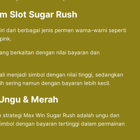
m Slot Sugar Rush
ri dari berbagai jenis permen warna-warni seperti
pink.
 yang berkaitan dengan nilai bayaran dan
li menjadi simbol dengan nilai tinggi, sedangkan
h sering namun dengan bayaran lebih kecil.
 Ungu & Merah
 strategi Max Win Sugar Rush adalah ungu dan
mbol dengan bayaran tertinggi dalam permainan