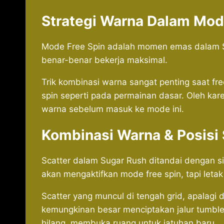
Strategi Warna Dalam Mod
Mode Free Spin adalah momen emas dalam Sugar
benar-benar bekerja maksimal.
Trik kombinasi warna sangat penting saat fr
spin seperti pada permainan dasar. Oleh ka
warna sebelum masuk ke mode ini.
Kombinasi Warna & Posisi 
Scatter dalam Sugar Rush ditandai dengan sim
akan mengaktifkan mode free spin, tapi letak
Scatter yang muncul di tengah grid, apalagi d
kemungkinan besar menciptakan jalur tumble
hilang, membuka ruang untuk jatuhan baru.