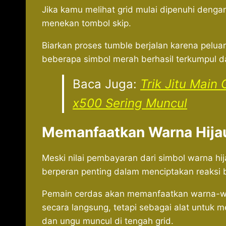
Jika kamu melihat grid mulai dipenuhi denga
menekan tombol skip.
Biarkan proses tumble berjalan karena pelua
beberapa simbol merah berhasil terkumpul d
Baca Juga:
Trik Jitu Main
x500 Sering Muncul
Memanfaatkan Warna Hijau,
Meski nilai pembayaran dari simbol warna hij
berperan penting dalam menciptakan reaksi b
Pemain cerdas akan memanfaatkan warna-wa
secara langsung, tetapi sebagai alat untuk
dan ungu muncul di tengah grid.