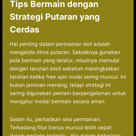
Tips Bermain dengan
Strategi Putaran yang
Cerdas
Hal penting dalam permainan slot adalah
mengelola ritme putaran. Sebaiknya gunakan
pola bermain yang teratur, misalnya memulai
dengan taruhan kecil sebelum meningkatkan
taruhan ketika free spin mulai sering muncul. Ini
bukan jaminan menang, tetapi strategi ini
sering digunakan pemain berpengalaman untuk
mengatur modal bermain secara aman.
Selain itu, perhatikan sesi permainan.
Terkadang fitur bonus muncul lebih cepat
dalam periode tertentu. Jika dalam beberapa