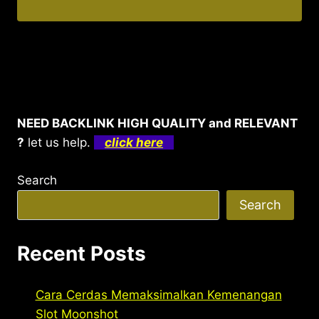
NEED BACKLINK HIGH QUALITY and RELEVANT
?
let us help.
click here
Search
Search
Recent Posts
Cara Cerdas Memaksimalkan Kemenangan
Slot Moonshot