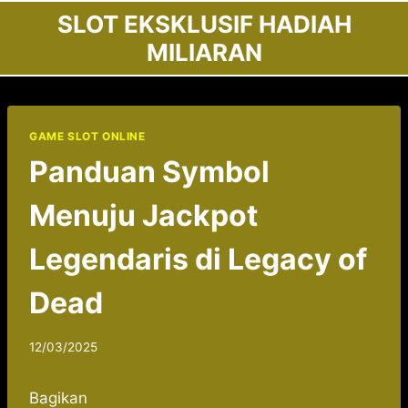
Skip
SLOT EKSKLUSIF HADIAH
to
MILIARAN
content
GAME SLOT ONLINE
Panduan Symbol
Menuju Jackpot
Legendaris di Legacy of
Dead
12/03/2025
Bagikan