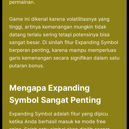
permainan.
Game ini dikenal karena volatilitasnya yang
tinggi, artinya kemenangan mungkin tidak
datang terlalu sering tetapi potensinya bisa
sangat besar. Di sinilah fitur Expanding Symbol
berperan penting, karena mampu memperluas
garis kemenangan secara signifikan dalam satu
putaran bonus.
Mengapa Expanding
Symbol Sangat Penting
Expanding Symbol adalah fitur yang dipicu
ketika Anda berhasil masuk ke mode free