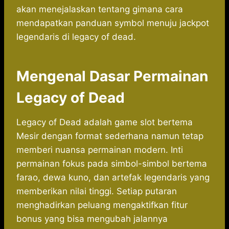
akan menejalaskan tentang gimana cara
mendapatkan panduan symbol menuju jackpot
legendaris di legacy of dead.
Mengenal Dasar Permainan
Legacy of Dead
Legacy of Dead adalah game slot bertema
Mesir dengan format sederhana namun tetap
memberi nuansa permainan modern. Inti
permainan fokus pada simbol-simbol bertema
farao, dewa kuno, dan artefak legendaris yang
memberikan nilai tinggi. Setiap putaran
menghadirkan peluang mengaktifkan fitur
bonus yang bisa mengubah jalannya