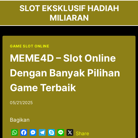
Skip
SLOT EKSKLUSIF HADIAH
to
MILIARAN
content
GAME SLOT ONLINE
MEME4D – Slot Online
Dengan Banyak Pilihan
Game Terbaik
05/21/2025
Bagikan
W
F
M
T
S
L
X
Share