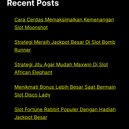
Recent Posts
Cara Cerdas Memaksimalkan Kemenangan
Slot Moonshot
Strategi Meraih Jackpot Besar Di Slot Bomb
Runner
Strategi Jitu Agar Mudah Maxwin Di Slot
African Elephant
Menikmati Bonus Lebih Besar Saat Bermain
Slot Disco Lady
Slot Fortune Rabbit Populer Dengan Hadiah
Jackpot Besar