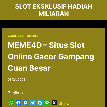
Skip
SLOT EKSKLUSIF HADIAH
to
MILIARAN
content
GAME SLOT ONLINE
MEME4D – Situs Slot
Online Gacor Gampang
Cuan Besar
05/21/2025
Bagikan
W
F
M
T
S
L
X
Share