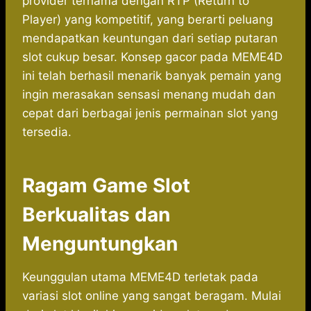
provider ternama dengan RTP (Return to
Player) yang kompetitif, yang berarti peluang
mendapatkan keuntungan dari setiap putaran
slot cukup besar. Konsep gacor pada MEME4D
ini telah berhasil menarik banyak pemain yang
ingin merasakan sensasi menang mudah dan
cepat dari berbagai jenis permainan slot yang
tersedia.
Ragam Game Slot
Berkualitas dan
Menguntungkan
Keunggulan utama MEME4D terletak pada
variasi slot online yang sangat beragam. Mulai