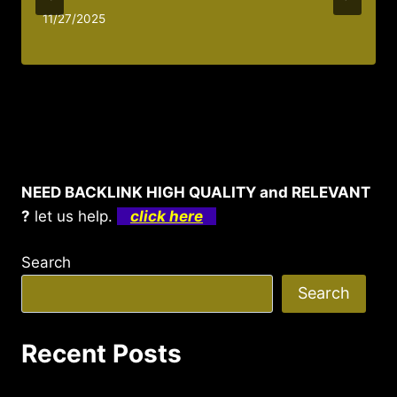
11/27/2025
NEED BACKLINK HIGH QUALITY and RELEVANT
?
let us help.
click here
Search
Search
Recent Posts