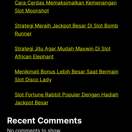
Cara Cerdas Memaksimalkan Kemenangan
Slot Moonshot
Strategi Meraih Jackpot Besar Di Slot Bomb
Runner
Strategi Jitu Agar Mudah Maxwin Di Slot
African Elephant
Menikmati Bonus Lebih Besar Saat Bermain
Slot Disco Lady
Slot Fortune Rabbit Populer Dengan Hadiah
Jackpot Besar
Recent Comments
No comments to show.