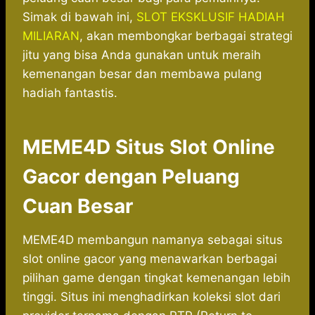
Simak di bawah ini,
SLOT EKSKLUSIF HADIAH
MILIARAN
, akan membongkar berbagai strategi
jitu yang bisa Anda gunakan untuk meraih
kemenangan besar dan membawa pulang
hadiah fantastis.
MEME4D Situs Slot Online
Gacor dengan Peluang
Cuan Besar
MEME4D membangun namanya sebagai situs
slot online gacor yang menawarkan berbagai
pilihan game dengan tingkat kemenangan lebih
tinggi. Situs ini menghadirkan koleksi slot dari